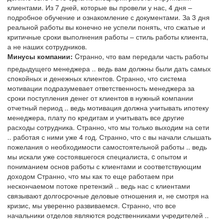
клиентами. Из 7 дней, которые вы провели у нас, 4 дня –
подробное обучение и ознакомление с документами. За 3 дня
реальной работы вы конечно не успели понять, что сжатые и
критичные сроки выполнения работы – стиль работы клиента,
а не наших сотрудников.
Минусы компании:
Cтранно, что вам передали часть работы
предыдущего менеджера .. ведь вам должны были дать самых
спокойных и денежных клиентов. Cтранно, что система
мотивации подразумевает ответственность менеджера за
сроки поступления денег от клиентов в нужный компании
отчетный период .. ведь мотивация должна учитывать ипотеку
менеджера, плату по кредитам и учитывать все другие
расходы сотрудника. Странно, что мы только выходим на сети
.. работая с ними уже 4 год. Странно, что с вы начали слышать
пожелания о необходимости самостоятельной работы .. ведь
мы искали уже состоявшегося специалиста, c опытом и
пониманием основ работы с клиентами и соответствующим
доходом Странно, что мы как то еще работаем при
нескончаемом потоке претензий .. ведь нас с клиентами
связывают долгосрочные деловые отношения и, не смотря на
кризис, мы уверенно развиваемся. Странно, что все
начальники отделов являются родственниками учредителей ..