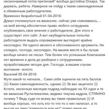
нескончаемый поток претензий" вообще достойна Оскара. Так
держать, ребята. Наверное не пойду к таким самонадеянным
и обиженным работодателям.
Временно безработный
01-04-2016
:
Думал откликнуться на вакансию, сейчас уже сомневаюсь....
на мой взгляд абсолютное право любого сотрудника
опубликовать свое мнение о работодателе. Для этого и
существует этот сайт. А вот неубедительные попытки
работодателя выдать опровержение выглядчят крайне
несолидно. Ни одного веского и обоснованного аргумента. Не
солидно, господа, несолидно. На вашем месте я бы лучше
вообще ничего не писал. Тем более что успешным Компаниям
нет времени и дела до разборок с сотрудниками,
прлработавшим четыре дня. Господа, в вашем случае
молчание- золото.
Василий
05-04-2016
:
Мути какой-то нагнали... Сами себя оценили на пять баллов
)))) Какая самонадеянность, однако ))) Эк вас зацепило )))
Кстати, несколько месяцев подряд наблюдаю на ХХ одни и те
же вакансии Рустелематики, видимо текучка кадров, СТРАННО
почему ? Ведь судя по всему вы такие правильные ))) И
вообще хорошо, что хоть кто-то что-то о них написал, а то
мысли на тему "кликнуться или нет" прямо меня не