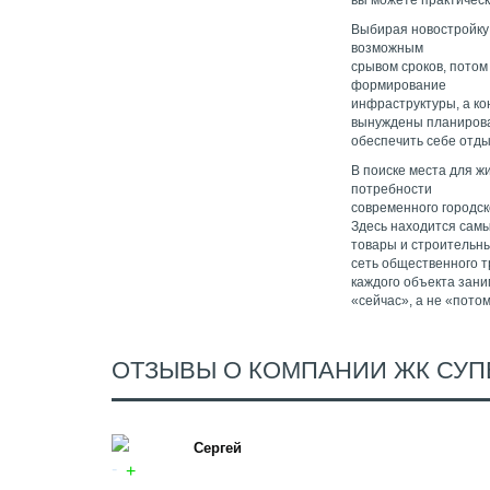
вы можете практическ
Выбирая новостройку
возможным
срывом сроков, потом
формирование
инфраструктуры, а ко
вынуждены планироват
обеспечить себе отды
В поиске места для ж
потребности
современного городск
Здесь находится самы
товары и строительн
сеть общественного т
каждого объекта зани
«сейчас», а не «пото
ОТЗЫВЫ О КОМПАНИИ ЖК СУ
Сергей