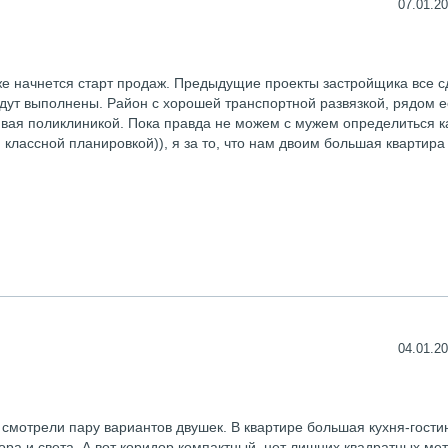
07.01.20
 же начнется старт продаж. Предыдущие проекты застройщика все с
удут выполнены. Район с хорошей транспортной развязкой, рядом е
чивая поликлиникой. Пока правда не можем с мужем определиться 
й классной планировкой)), я за то, что нам двоим большая квартира
04.01.20
смотрели пару вариантов двушек. В квартире большая кухня-гости
ора и света. А вот коридор компактный, нет лишних квадратных мет