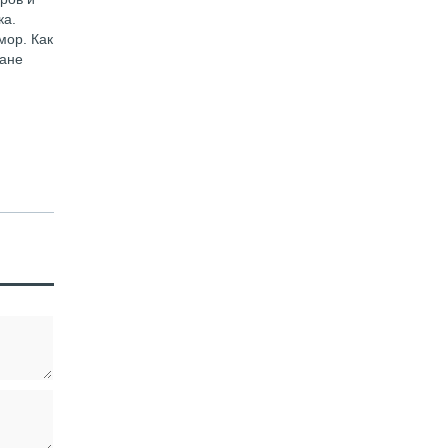
ка.
мор. Как
лане