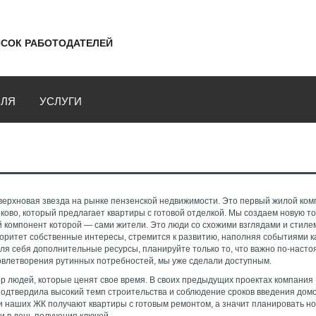
СОК РАБОТОДАТЕЛЕЙ
ВЛЯ
УСЛУГИ
ерхновая звезда на рынке пензенской недвижимости. Это первый жилой ком
ово, который предлагает квартиры с готовой отделкой. Мы создаем новую то
 компонент которой — сами жители. Это люди со схожими взглядами и стиле
риоритет собственные интересы, стремится к развитию, наполняя событиями 
ля себя дополнительные ресурсы, планируйте только то, что важно по-наст
довлетворения рутинных потребностей, мы уже сделали доступным.
р людей, которые ценят свое время. В своих предыдущих проектах компания
одтвердила высокий темп строительства и соблюдение сроков введения домо
и наших ЖК получают квартиры с готовым ремонтом, а значит планировать н