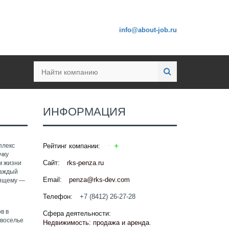
info@about-job.ru
ИНФОРМАЦИЯ
плекс
Рейтинг компании:
чку
Сайт:
rks-penza.ru
м жизни
каждый
Email:
penza@rks-dev.com
оящему —
Телефон:
+7 (8412) 26-27-28
в в
Сфера деятельности:
овоселье
Недвижимость: продажа и аренда
.