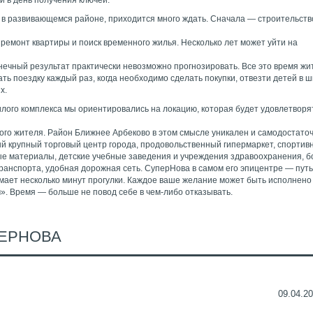
и в день получения ключей.
 в развивающемся районе, приходится много ждать. Сначала — строительств
 ремонт квартиры и поиск временного жилья. Несколько лет может уйти на
нечный результат практически невозможно прогнозировать. Все это время жи
ь поездку каждый раз, когда необходимо сделать покупки, отвезти детей в ш
х.
илого комплекса мы ориентировались на локацию, которая будет удовлетворя
ого жителя. Район Ближнее Арбеково в этом смысле уникален и самодостаточ
й крупный торговый центр города, продовольственный гипермаркет, спортив
ые материалы, детские учебные заведения и учреждения здравоохранения, б
ранспорта, удобная дорожная сеть. СуперНова в самом его эпицентре — путь
мает несколько минут прогулки. Каждое ваше желание может быть исполнено
м». Время — больше не повод себе в чем-либо отказывать.
ПЕРНОВА
09.04.20