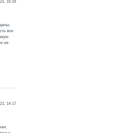
21, 16:18
даны,
сть все
какую
 и не
21, 14:17
ная,
ров и