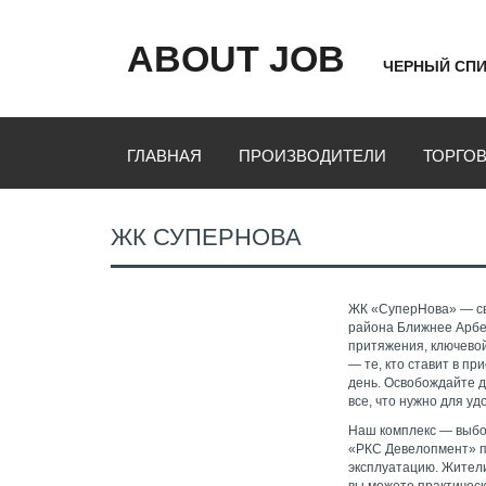
ABOUT JOB
ЧЕРНЫЙ СПИ
ГЛАВНАЯ
ПРОИЗВОДИТЕЛИ
ТОРГО
ЖК СУПЕРНОВА
ЖК «СуперНова» — св
района Ближнее Арбек
притяжения, ключевой
— те, кто ставит в п
день. Освобождайте д
все, что нужно для у
Наш комплекс — выбо
«РКС Девелопмент» п
эксплуатацию. Жител