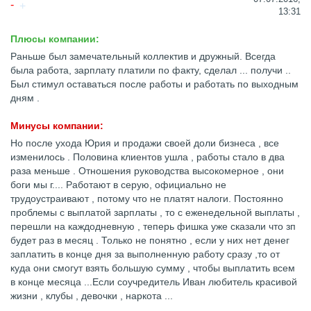
13:31
Плюсы компании:
Раньше был замечательный коллектив и дружный. Всегда
была работа, зарплату платили по факту, сделал ... получи ..
Был стимул оставаться после работы и работать по выходным
дням .
Минусы компании:
Но после ухода Юрия и продажи своей доли бизнеса , все
изменилось . Половина клиентов ушла , работы стало в два
раза меньше . Отношения руководства высокомерное , они
боги мы г.... Работают в серую, официально не
трудоустраивают , потому что не платят налоги. Постоянно
проблемы с выплатой зарплаты , то с еженедельной выплаты ,
перешли на каждодневную , теперь фишка уже сказали что зп
будет раз в месяц . Только не понятно , если у них нет денег
заплатить в конце дня за выполненную работу сразу ,то от
куда они смогут взять большую сумму , чтобы выплатить всем
в конце месяца ...Если соучредитель Иван любитель красивой
жизни , клубы , девочки , наркота ...