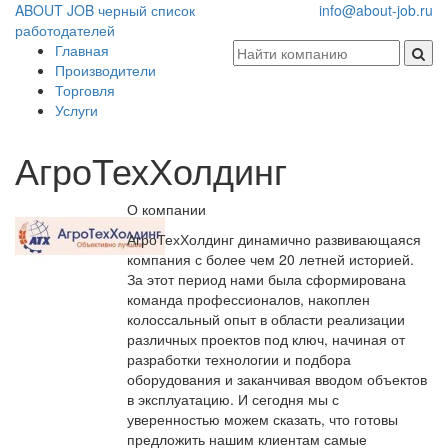
ABOUT JOB
черный список
info@about-job.ru
работодателей
Главная
Производители
Торговля
Услуги
АгроТехХолдинг
О компании
АгроТехХолдинг динамично развивающаяся
компания с более чем 20 летней историей.
За этот период нами была сформирована
команда профессионалов, накоплен
колоссальный опыт в области реализации
различных проектов под ключ, начиная от
разработки технологии и подбора
оборудования и заканчивая вводом объектов
в эксплуатацию. И сегодня мы с
уверенностью можем сказать, что готовы
предложить нашим клиентам самые