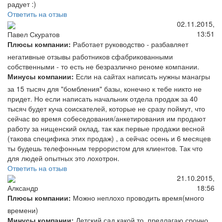
радует :)
Ответить на отзыв
02.11.2015,
13:51
Павел Скуратов
Плюсы компании:
Работает руководство - разбавляет
негативные отзывы работников сфабрикованными
собственными - то есть не безразлично реноме компании.
Минусы компании:
Если на сайтах написать нужны манагры
за 15 тысяч для "бомбления" базы, конечно к тебе никто не
придет. Но если написать начальник отдела продаж за 40
тысяч будет куча соискателей, которые не сразу поймут, что
сейчас во время собеседования/анкетирования им продают
работу за нищенский оклад, так как первые продажи весной
(такова специфика этих продаж) , а сейчас осень и 6 месяцев
ты будешь телефонным террористом для клиентов. Так что
для людей опытных это лохотрон.
Ответить на отзыв
21.10.2015,
18:56
Алксандр
Плюсы компании:
Можно неплохо проводить время(много
времени)
Минусы компании:
Детский сад какой то. предлагаю срочно