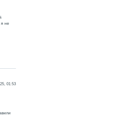
й
 я не
25, 01:53
тавили