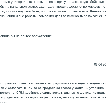
после университета, очень повезло сразу попасть сюда. Действует
всём на начальном этапе, адаптация прошла достаточно комфортно
ь доступ к научной базе, постоянно узнаю что-то новое. Коллектив
ношения и вне работы. Компания даёт возможность развиваться, 
овлияло бы на общее впечатление
09.04.20
что реально ценю - возможность предлагать свои идеи и видеть их 
поучаствовать в чём-то за пределами своего участка. Внутренние
 проявлять. CRM удобная, видишь результаты, можешь планировать
отрудников, есть скидки на рестораны, технику, путешествия. Атм
ости.