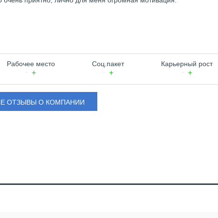
то очень приятно, лично для меня огромная мотивация.
Рабочее место
Соц.пакет
Карьерный рост
СЕ ОТЗЫВЫ О КОМПАНИИ