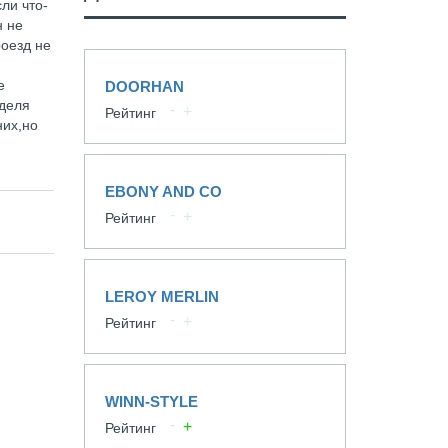
ли что-
н не
роезд не
е
DOORHAN
еделя
Рейтинг
них,но
EBONY AND CO
Рейтинг
LEROY MERLIN
Рейтинг
WINN-STYLE
Рейтинг