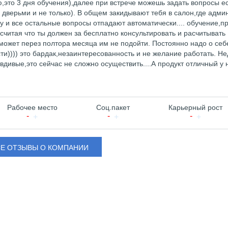
,это 3 дня обучения),далее при встрече можешь задать вопросы ес
с дверьми и не только). В общем закидывают тебя в салон,где адми
 ну и все остальные вопросы отпадают автоматически.... обучение,п
читая что ты должен за бесплатно консультировать и расчитывать
,может перез полтора месяца им не подойти. Постоянно надо о себ
и)))) это бардак,незаинтересованность и не желание работать. Н
дивые,это сейчас не сложно осуществить....А продукт отличный у 
Рабочее место
Соц.пакет
Карьерный рост
СЕ ОТЗЫВЫ О КОМПАНИИ