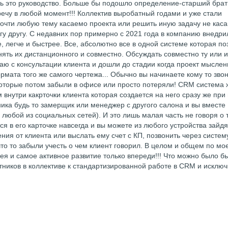
ь это руководство. Больше бы подошло определение-старший брат
речу в любой момент!!! Коллектив выробатный годами и уже стали
почти любую тему касаемо проекта или решить иную задачу не ка
угу другу. С недавних пор примерно с 2021 года в компанию внедр
 легче и быстрее. Все, абсолютно все в одной системе которая по
ять их дистанционного и совместно. Обсуждать совместно ту или 
наю с консультации клиента и дошли до стадии когда проект мыслен
рмата того же самого чертежа... Обычно вы начинаете кому то звон
и которые потом забыли в офисе или просто потеряли! CRM система 
внутри какрточки клиента которая создается на него сразу же при
ика будь то замерщик или менеджер с другого салона и вы вместе
 любой из социальных сетей). И это лишь малая часть не говоря о 
 в его карточке навсегда и вы можете из любого устройства зайдя
ия от клиента или выслать ему счет с КП, позвонить через систем
что то забыли учесть о чем клиент говорил. В целом и общем по мо
ея и самое активное развитие только впереди!!! Что можно было б
ников в коллективе к стандартизированной работе в CRM и исключ