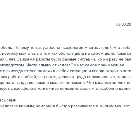
09.03.20
ебель. Почему-то так устроена психология многих людей, что люб
, поэтому мой отзыв о том как обстоят дела на самом деле. Компа
ю 5 лет. За время работы были разные ситуации, но ни разу не бы
руководством. Часто слышу от коллег " у нас самое понимающее
итель всегда готова помочь в любой ситуации и всегда входит в по
афик работы гибкий, соц.пакет, условия труда великолепные, хорош
зарплата всегда вовремя и сколько положено. Что касаемо коллектив
вует, атмосфера в коллективе положительная, что особенно важно
есь сами!
 человека верным, компания быстро развивается и многим мешает,