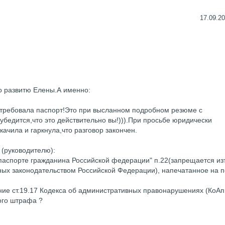
17.09.20
 развитю Елены.А именно:
атребовала паспорт!Это при высланном подробном резюме с
убедится,что это действительно вы!))).При просьбе юридически
качила и гаркнула,что разговор закончен.
(руководителю):
паспорте гражданина Российской федерации" п.22(запрещается из
ых законодательством Российской Федерации), напечатанное на п
ение ст.19.17 Кодекса об административных правонарушениях (КоАп
ого штрафа ?