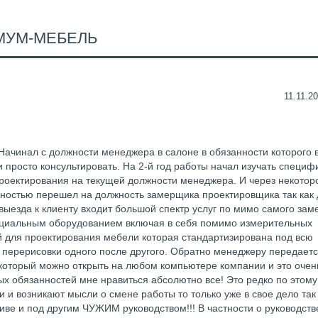
МУМ-МЕБЕЛЬ
11.11.20
ачинал с должности менеджера в салоне в обязанности которого 
и просто консультировать. На 2-й год работы начал изучать специф
проектирования на текущей должности менеджера. И через некотор
ностью перешел на должность замерщика проектировщика так как 
выезда к клиенту входит большой спектр услуг по мимо самого зам
пециальным оборудованием включая в себя помимо измерительных
 для проектирования мебели которая стандартизирована под всю
 перерисовки одного после другого. Обратно менеджеру передает
который можно открыть на любом компьютере компании и это очен
х обязанностей мне нравиться абсолютно все! Это редко по этому
и и возникают мысли о смене работы то только уже в свое дело так
тиве и под другим ЧУЖИМ руководством!!! В частности о руководств