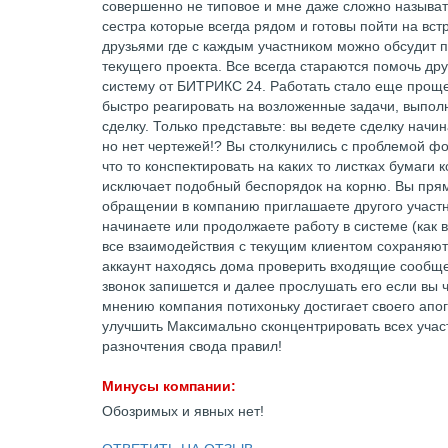
совершенно не типовое и мне даже сложно называт
сестра которые всегда рядом и готовы пойти на вст
друзьями где с каждым участником можно обсудит 
текущего проекта. Все всегда стараются помочь др
систему от БИТРИКС 24. Работать стало еще проще,
быстро реагировать на возложенные задачи, выполн
сделку. Только представьте: вы ведете сделку начи
но нет чертежей!? Вы столкунились с проблемой фо
что то конспектировать на каких то листках бумаг
исключает подобный беспорядок на корню. Вы прям 
обращении в компанию приглашаете другого участн
начинаете или продолжаете работу в системе (как в
все взаимодействия с текущим клиентом сохраняются
аккаунт находясь дома проверить входящие сообщен
звонок запишется и далее прослушать его если вы 
мнению компания потихоньку достигает своего апог
улучшить Максимально сконцентрировать всех участ
разночтения свода правил!
Минусы компании:
Обозримых и явных нет!