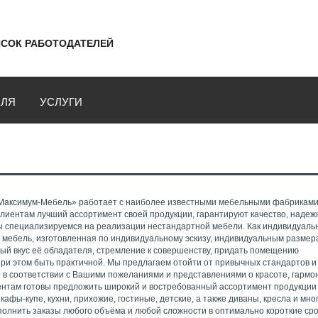
СОК РАБОТОДАТЕЛЕЙ
ВЛЯ
УСЛУГИ
Максимум-Мебель» работает с наиболее известными мебельными фабриками
лиентам лучший ассортимент своей продукции, гарантируют качество, надеж
 специализируемся на реализации нестандартной мебели. Как индивидуаль
 и мебель, изготовленная по индивидуальному эскизу, индивидуальным разме
ый вкус её обладателя, стремление к совершенству, придать помещению
ри этом быть практичной. Мы предлагаем отойти от привычных стандартов и
в соответствии с Вашими пожеланиями и представлениями о красоте, гармо
ентам готовы предложить широкий и востребованный ассортимент продукции
кафы-купе, кухни, прихожие, гостиные, детские, а также диваны, кресла и мно
полнить заказы любого объёма и любой сложности в оптимально короткие сро