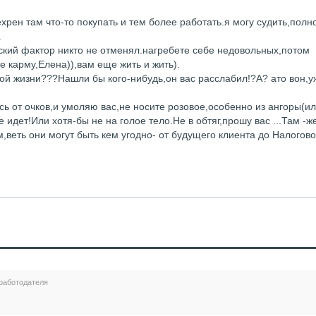
ехрен там что-то покупать и тем более работать.я могу судить,полн
.
ский фактор никто не отменял.нагребете себе недовольных,потом
 карму,Елена)),вам еще жить и жить).
ой жизни???Нашли бы кого-нибудь,он вас расслабил!?А? ато вон,у
сь от очков,и умоляю вас,не носите розовое,особенно из ангоры(ил
 идет!Или хотя-бы не на голое тело.Не в обтяг,прошу вас ...Там -ж
,веть они могут быть кем угодно- от будущего клиента до Налогов