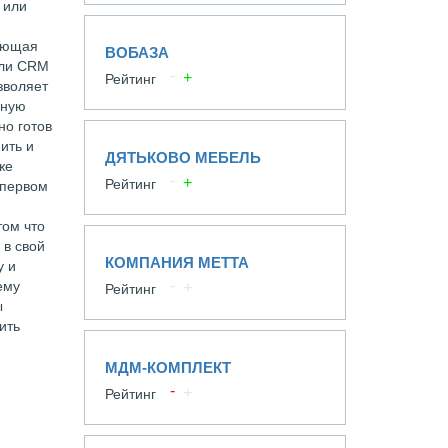
 или
сающая
ВОБАЗА
или CRM
Рейтинг
зволяет
иную
но готов
ить и
ДЯТЬКОВО МЕБЕЛЬ
же
Рейтинг
 первом
том что
 в свой
КОМПАНИЯ МЕТТА
у и
ему
Рейтинг
ы
ить
МДМ-КОМПЛЕКТ
Рейтинг