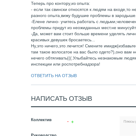
Теперь про контору,из опыта:
- если так свински относятся к людям на входе,то н
разного опыта,вижу будушие проблемы в зародыше
-Елене лично- учитесь работать с людьми,человече
проблемы придут из неожиданных мест.не минусуйте
-Да, может вам стоит больше времени уделять личн
красивых девушек бросаетесь...
Ну,это ничего,это лечится! Смените имидж(избавьте
там такое волосатое на вас было одето?),оно вам не
нечего обтягивать(((.Улыбайтесь незнакомым людям
инспекции или роспотребнадзора!
ОТВЕТИТЬ НА ОТЗЫВ
НАПИСАТЬ ОТЗЫВ
Коллектив
Руководство