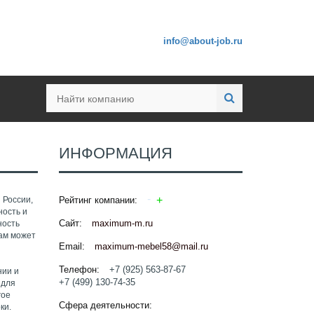
info@about-job.ru
ИНФОРМАЦИЯ
 России,
Рейтинг компании:
ность и
Сайт:
maximum-m.ru
ность
рам может
Email:
maximum-mebel58@mail.ru
Телефон:
+7 (925) 563-87-67
нии и
+7 (499) 130-74-35
 для
гое
Сфера деятельности:
ки.