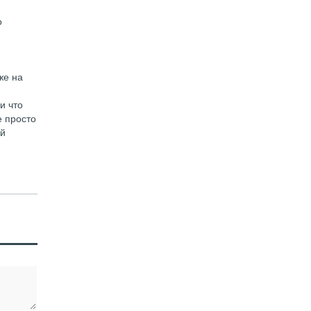
о
же на
и что
е просто
ой