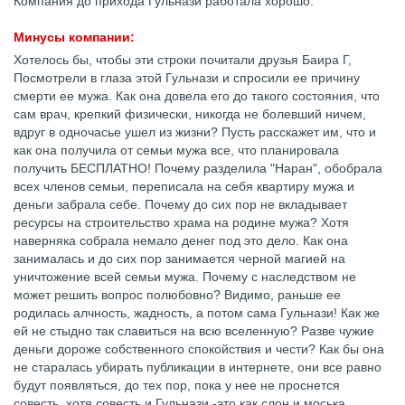
Компания до прихода Гульнази работала хорошо.
Минусы компании:
Хотелось бы, чтобы эти строки почитали друзья Баира Г,
Посмотрели в глаза этой Гульнази и спросили ее причину
смерти ее мужа. Как она довела его до такого состояния, что
сам врач, крепкий физически, никогда не болевший ничем,
вдруг в одночасье ушел из жизни? Пусть расскажет им, что и
как она получила от семьи мужа все, что планировала
получить БЕСПЛАТНО! Почему разделила "Наран", обобрала
всех членов семьи, переписала на себя квартиру мужа и
деньги забрала себе. Почему до сих пор не вкладывает
ресурсы на строительство храма на родине мужа? Хотя
наверняка собрала немало денег под это дело. Как она
занималась и до сих пор занимается черной магией на
уничтожение всей семьи мужа. Почему с наследством не
может решить вопрос полюбовно? Видимо, раньше ее
родилась алчность, жадность, а потом сама Гульнази! Как же
ей не стыдно так славиться на всю вселенную? Разве чужие
деньги дороже собственного спокойствия и чести? Как бы она
не старалась убирать публикации в интернете, они все равно
будут появляться, до тех пор, пока у нее не проснется
совесть, хотя совесть и Гульнази -это как слон и моська.