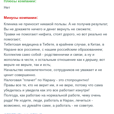
Плюсы компании:
Нет
Минусы компании:
Клиника не приносит никакой пользы. А не получив результат,
Вы не докажете ничего и денег вернуть не сможете;
Травки не помогают нифига, стоят дорого, но вот реально не
помогают;
Тибетская медицина в Тибете, в крайнем случае, в Китае, в
Наране все россияне, с нашим российским образованием;
Коллектив само собой - родственнички и связи, а ну и
жополизы в чести, к остальным отношение как к дерьму, вот
верьте не верьте, так и есть;
Начальство некомпетентное, сотрудников не уважает и не
ценит совершенно.
Налоговая "плачет" по Нарану - это стопроцентно!
Правы все те, кто не верит им, я не верю, потому что сама
убедилась и увидела как это все работает изнутри!
Полгода, как работаю на нормальной работе, чему очень
рада! Не ходите, люди, работать в Наран, лечиться -
возможно, но думайте сами, а работать - не советую.