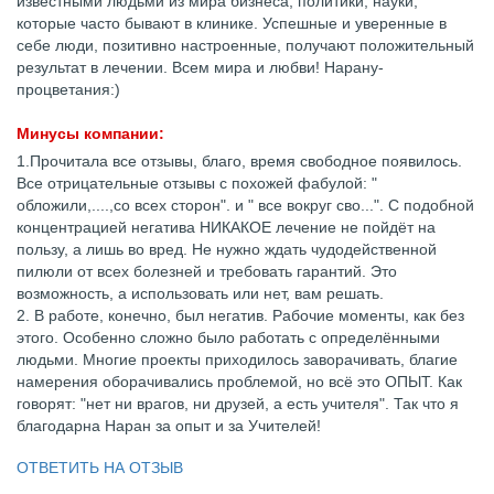
известными людьми из мира бизнеса, политики, науки,
которые часто бывают в клинике. Успешные и уверенные в
себе люди, позитивно настроенные, получают положительный
результат в лечении. Всем мира и любви! Нарану-
процветания:)
Минусы компании:
1.Прочитала все отзывы, благо, время свободное появилось.
Все отрицательные отзывы с похожей фабулой: "
обложили,....,со всех сторон". и " все вокруг сво...". С подобной
концентрацией негатива НИКАКОЕ лечение не пойдёт на
пользу, а лишь во вред. Не нужно ждать чудодейственной
пилюли от всех болезней и требовать гарантий. Это
возможность, а использовать или нет, вам решать.
2. В работе, конечно, был негатив. Рабочие моменты, как без
этого. Особенно сложно было работать с определёнными
людьми. Многие проекты приходилось заворачивать, благие
намерения оборачивались проблемой, но всё это ОПЫТ. Как
говорят: "нет ни врагов, ни друзей, а есть учителя". Так что я
благодарна Наран за опыт и за Учителей!
ОТВЕТИТЬ НА ОТЗЫВ