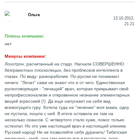
Ольга
13.10.2012,
21:21
Плюсы компании:
нет
Минусы компании:
Лохотрон, расчитанный на стадо. Нагнали СОВЕРШЕННО
безграмотных плосколицых, без проблесков интеллекта в
глазах. По виду- разнорабочие. По-русски не понимают
ничего. "Лечат" сами не знают что и от чего. Единственная
рускоговорящая - "лечащий" врач, которая прикрывает свой
непрофессионализм и откровенное незнание элементарных
вещей агрессией (!). Да еще напускает на себя вид
всемогущего гуру. Хотела туда на "лечение" моя мама, одну
не пустила, пошла с ней. В итоге оставила ее там на
несколько сеансов. С четвертого стало хуже, помог только
остеопат. Но это уже настоящий врач в настоящей клинике.
Русский народ! Не не позволяйте себя дурачить! Тибетская
медицина - миф, они там мерли все в молодости, пока