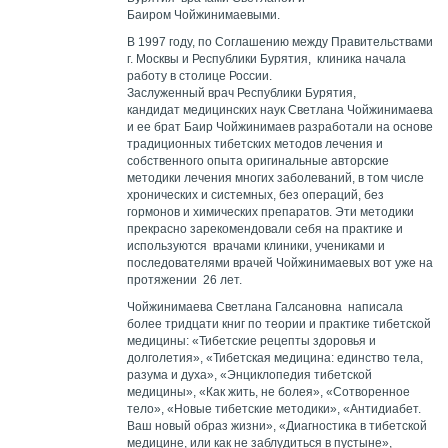
Баиром Чойжинимаевыми.
В 1997 году, по Соглашению между Правительствами
г. Москвы и Республики Бурятия, клиника начала
работу в столице России.
Заслуженный врач Республики Бурятия,
кандидат медицинских наук Светлана Чойжинимаева
и ее брат Баир Чойжинимаев разработали на основе
традиционных тибетских методов лечения и
собственного опыта оригинальные авторские
методики лечения многих заболеваний, в том числе
хронических и системных, без операций, без
гормонов и химических препаратов. Эти методики
прекрасно зарекомендовали себя на практике и
используются врачами клиники, учениками и
последователями врачей Чойжинимаевых вот уже на
протяжении 26 лет.
Чойжинимаева Светлана Галсановна написала
более тридцати книг по теории и практике тибетской
медицины: «Тибетские рецепты здоровья и
долголетия», «Тибетская медицина: единство тела,
разума и духа», «Энциклопедия тибетской
медицины», «Как жить, не болея», «Сотворенное
тело», «Новые тибетские методики», «Антидиабет.
Ваш новый образ жизни», «Диагностика в тибетской
медицине, или как не заблудиться в пустыне»,