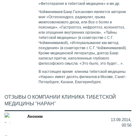
«Фитотерапия в тибетской медицине» и мн.др.
Чойжинимаев Баир Галсанович является автором
книг «Остеохондроз, радикулит, грыжа
межпозвонкового диска, или Все о болях в
пояснице», «Гастроптоз, нефроптоз, колоноптоз,
или опущение внутренних органов», «Тайны
тибетской медицины» (в соавторстве с С.Г.
Чойжинимаевой), «Иглоукалывание как метод
похудения» (в соавторстве с С.Г. Чойжинимаевой).
Кроме медицинской литературы, доктор Баир
написал притчи, наполненные глубокого
философского смысла: «Это было, это будет…».
В настоящее время клиника тибетской медицины
«Наран» имеет десять филиалов в Москве, Санкт-
Петербурге, Казани, Екатеринбурге.
ОТЗЫВЫ О КОМПАНИИ КЛИНИКА ТИБЕТСКОЙ
МЕДИЦИНЫ "НАРАН"
Аноним
13.09.2014,
00:56