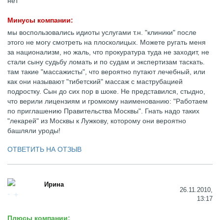
нет
Минусы компании:
мы воспользовались идиоты услугами т.н. "клиники" после
этого не могу смотреть на плосколицых. Можете ругать меня
за национализм, но жаль, что прокуратура туда не заходит, не
стали сыну судьбу ломать и по судам и экспертизам таскать.
там такие "массажисты", что вероятно путают лечебный, или
как они называют "тибетский" массаж с маструбацией
подростку. Сын до сих пор в шоке. Не представился, стыдно,
что верили лицензиям и громкому наименованию: "Работаем
по приглашению Правительства Москвы". Гнать надо таких
"лекарей" из Москвы к Лужкову, которому они вероятно
башляли уроды!
ОТВЕТИТЬ НА ОТЗЫВ
Ирина
26.11.2010,
13:17
Плюсы компании: