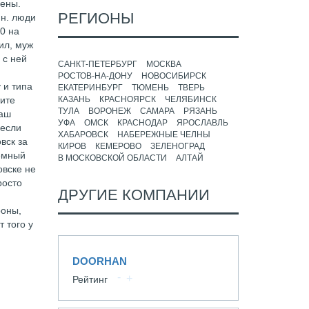
рены.
РЕГИОНЫ
ин. люди
50 на
ил, муж
 с ней
САНКТ-ПЕТЕРБУРГ
МОСКВА
РОСТОВ-НА-ДОНУ
НОВОСИБИРСК
 и типа
ЕКАТЕРИНБУРГ
ТЮМЕНЬ
ТВЕРЬ
тите
КАЗАНЬ
КРАСНОЯРСК
ЧЕЛЯБИНСК
ТУЛА
ВОРОНЕЖ
САМАРА
РЯЗАНЬ
ваш
УФА
ОМСК
КРАСНОДАР
ЯРОСЛАВЛЬ
 если
ХАБАРОВСК
НАБЕРЕЖНЫЕ ЧЕЛНЫ
вск за
КИРОВ
КЕМЕРОВО
ЗЕЛЕНОГРАД
чемный
В МОСКОВСКОЙ ОБЛАСТИ
АЛТАЙ
овске не
росто
ДРУГИЕ КОМПАНИИ
роны,
 того у
DOORHAN
Рейтинг