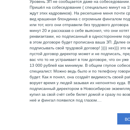
Уровень ЗП не сообщается даже на собеседовании.
Пришёл на собеседование ( специально минут на 15
ждут этих кадровиков). На ресепшене меня почти сра
вид крашеная блондинка с огромным фингалом под л
или тот, кого они отправили без трудового договор
минут 20 и рассказав о себе выяснил, что они хотят 
реквизитами, но подписанный в одностороннем поря
в этом договоре будет прописана ваша ЗП. Далее о
подписывать свой трудовой договор! )))) хех))) эт
пустой договор директор может и не подписать, пре
вас что то не устраивает в том договоре, что он уж
13 000 рублей как минимум. В общем глупое собес
специалист. Можно ведь было и по телефону говори
будет. Как я понял, она создаёт видимость своей р
ворует время у людей зазывая их непонятно куда. В
подписанный директором в Новосибирске экземпляр 
купил за свой счёт себе билет домой и сразу по во
неё и фингал появился под глазом....
В