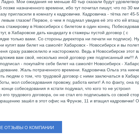
 Ладно. Мои ожидания не меньше 40 тыр сказали будут удовлетво
 позже назначенного времени, ибо тут почитал пишут, что по 30 м
зу пригласили в комнату к кадровичке. Кадровичка - тётка лет 45-
евым глазом! Первое, о чем я подумал увидев её это кто ей втащ
а на стажировку в Новосибирск с билетом в один конец. Побеседовав
тут, в Хабаровске дать кандидату в стажеры пустой договор ( с
дке только вами. Со стороны директора ни печати ни подписи). Ну
ни купят вам билет на самолёт Хабаровск - Новосибирск и вы поле
о меня сразу развеселило и насторожило. Ведь в Новосибирске этот 
дложив вам свой, несколько иной договор уже подписанный им!!! А
е подписал - покупайте себе билет на самолёт Новосибирск - Хабаро
едование. Жаль потраченного времени. Кадровичка Ольга эта ник
ть людям о том, что трудовой договор с ними заключаться в Хабар
аботы, мол собеседования провожу, работа кипит! А по факту, она п
 конце собеседования я кстати подумал, что кого то не устроил
его трудового договора, он не стал его подписывать со своей сто
звращению зашёл в этот офис на Фрунзе, 11 и втащил кадровичке! От
СЕ ОТЗЫВЫ О КОМПАНИИ