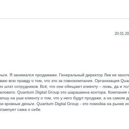
20.01.20
ньги. Я занимался продажами. Генеральный директор Лев не захот
ваю всю правду о том, что это за говнокомпания. Организация Qu
х штат сотрудников. Всё, что они обещают клиенту – ложь, да и то
ловато. Quantum Digital Group это шарашкина контора. Компания 
пшу на уши клиенту о том, что у него будут продажи, а на самом 
ои кровные деньги. Quantum Digital Group - это помойка на рынке и
тампует сама о себе.