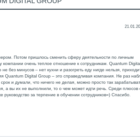
M DIGITAL GROUP
21.01.20
йнером. Потом пришлось сменить сферу деятельности по личным
 у компании очень теплое отношение к сотрудникам. Quantum Digita
 не без минусов – нет кухни и разогреть еду нигде нельзя, приходи
ия Quantum Digital Group – это справедливая компания. Не раз на
срок и думали, что ничего не делая, можно просто так зарабатыва
ия, а вы их не выполнили, то о чем может идти речь. Среди плюсов
е руководство за терпение в обучении сотрудников=) Спасибо.