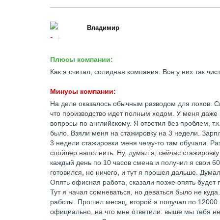
Владимир
Плюсы компании:
Как я считал, солидная компания. Все у них так чис
Минусы компании:
На деле оказалось обычным разводом для лохов. С
что производство идет полным ходом. У меня даже 
вопросы по английскому. Я ответил без проблем, т.к
было. Взяли меня на стажировку на 3 недели. Зарп
3 недели стажировки меня чему-то там обучали. Ра
спойлер наполнить. Ну, думал я, сейчас стажировку
каждый день по 10 часов смена и получил я свои 60
готовился, но ничего, и тут я прошел дальше. Дума
Опять офисная работа, сказали позже опять будет 
Тут я начал сомневаться, но деваться было не куда
работы. Прошел месяц, второй я получал по 12000.
официально, на что мне ответили: выше мы тебя н