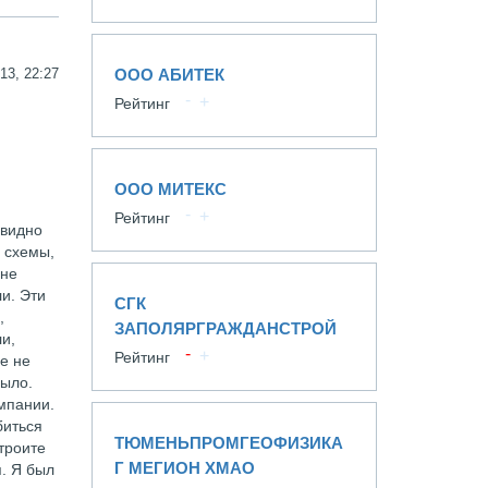
13, 22:27
ООО АБИТЕК
Рейтинг
ООО МИТЕКС
Рейтинг
 видно
 схемы,
 не
и. Эти
СГК
,
ЗАПОЛЯРГРАЖДАНСТРОЙ
и,
Рейтинг
се не
было.
мпании.
биться
ТЮМЕНЬПРОМГЕОФИЗИКА
троите
Г МЕГИОН ХМАО
. Я был