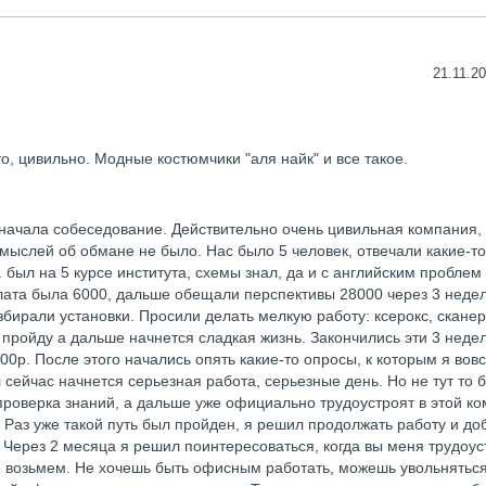
21.11.20
то, цивильно. Модные костюмчики "аля найк" и все такое.
начала собеседование. Действительно очень цивильная компания,
мыслей об обмане не было. Нас было 5 человек, отвечали какие-то
. был на 5 курсе института, схемы знал, да и с английским проблем
лата была 6000, дальше обещали перспективы 28000 через 3 недел
збирали установки. Просили делать мелкую работу: ксерокс, сканер
 пройду а дальше начнется сладкая жизнь. Закончились эти 3 недел
00р. После этого начались опять какие-то опросы, к которым я вов
л сейчас начнется серьезная работа, серьезные день. Но не тут то 
проверка знаний, а дальше уже официально трудоустроят в этой ко
. Раз уже такой путь был пройден, я решил продолжать работу и до
 Через 2 месяца я решил поинтересоваться, когда вы меня трудоус
е возьмем. Не хочешь быть офисным работать, можешь увольняться