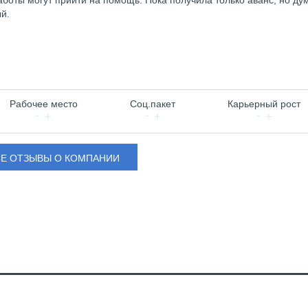
работы могут прийти на помощь. Пока получила только аванс, но д
й.
Рабочее место
Соц.пакет
Карьерный рост
СЕ ОТЗЫВЫ О КОМПАНИИ