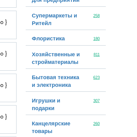
для предприятий
ООО ТрансАвтоСервис
Супермаркеты и
258
Ритейл
Флористика
180
артелия
Хозяйственные и
811
стройматериалы
Бытовая техника
Васкос
623
и электроника
Игрушки и
307
подарки
Мухтаров Н.Р
Канцелярские
260
товары