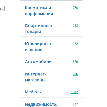
Sun-Green
Косметика и
730
парфюмерия
Спортивные
183
товары
Ювелирные
282
изделия
Автомобили
1379
Интернет-
376
магазины
Мебель
1012
Недвижимость
747