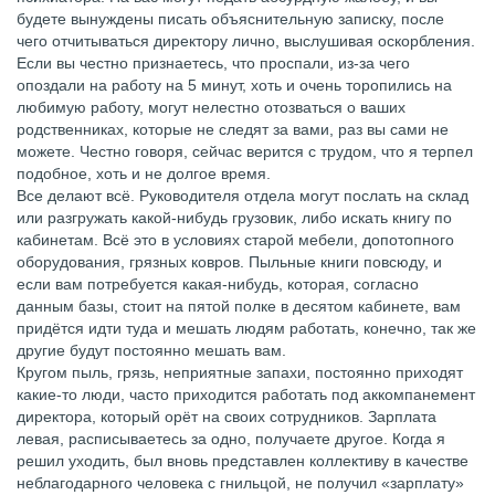
будете вынуждены писать объяснительную записку, после
чего отчитываться директору лично, выслушивая оскорбления.
Если вы честно признаетесь, что проспали, из-за чего
опоздали на работу на 5 минут, хоть и очень торопились на
любимую работу, могут нелестно отозваться о ваших
родственниках, которые не следят за вами, раз вы сами не
можете. Честно говоря, сейчас верится с трудом, что я терпел
подобное, хоть и не долгое время.
Все делают всё. Руководителя отдела могут послать на склад
или разгружать какой-нибудь грузовик, либо искать книгу по
кабинетам. Всё это в условиях старой мебели, допотопного
оборудования, грязных ковров. Пыльные книги повсюду, и
если вам потребуется какая-нибудь, которая, согласно
данным базы, стоит на пятой полке в десятом кабинете, вам
придётся идти туда и мешать людям работать, конечно, так же
другие будут постоянно мешать вам.
Кругом пыль, грязь, неприятные запахи, постоянно приходят
какие-то люди, часто приходится работать под аккомпанемент
директора, который орёт на своих сотрудников. Зарплата
левая, расписываетесь за одно, получаете другое. Когда я
решил уходить, был вновь представлен коллективу в качестве
неблагодарного человека с гнильцой, не получил «зарплату»