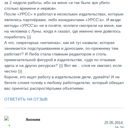
за 2 недели работы, ибо на меня «и так было зря убито
столько времени и нервов».
После «УРСС» я работал в нескольких издательствах, которые
являлись партнёрами, либо конкурентами «УРСС'а». И везде
методы «УРСС'а» не в почёте, коллеги смотрели на меня, как
на человека с Луны, когда я сказал, где именно мне довелось
поработать )))
А что, секретарша «китаянка», как её тут назвали, которая
занимается подслушиванием и доносами, по-прежнему там
работает? И Люба стала главным редактором и столь
примечательной фигурой в издательстве, судя по отзывам
здесь и на других ресурсах? ))) Вот же... слов не хватает, если
честно )))
Короче, кто ищет работу в издательском деле, думайте! И не
бегите сломя голову к любому работодателю, который обещал
вас принятьс распростёртыми объятиями.
ОТВЕТИТЬ НА ОТЗЫВ
Аноним
25.05.2014,
16:24