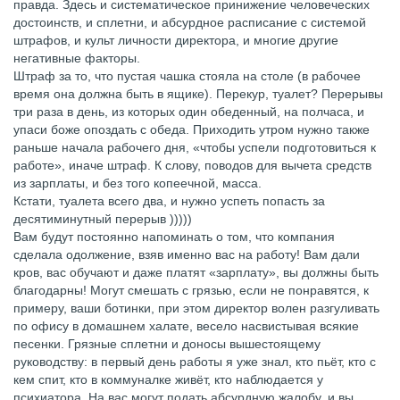
правда. Здесь и систематическое принижение человеческих
достоинств, и сплетни, и абсурдное расписание с системой
штрафов, и культ личности директора, и многие другие
негативные факторы.
Штраф за то, что пустая чашка стояла на столе (в рабочее
время она должна быть в ящике). Перекур, туалет? Перерывы
три раза в день, из которых один обеденный, на полчаса, и
упаси боже опоздать с обеда. Приходить утром нужно также
раньше начала рабочего дня, «чтобы успели подготовиться к
работе», иначе штраф. К слову, поводов для вычета средств
из зарплаты, и без того копеечной, масса.
Кстати, туалета всего два, и нужно успеть попасть за
десятиминутный перерыв )))))
Вам будут постоянно напоминать о том, что компания
сделала одолжение, взяв именно вас на работу! Вам дали
кров, вас обучают и даже платят «зарплату», вы должны быть
благодарны! Могут смешать с грязью, если не понравятся, к
примеру, ваши ботинки, при этом директор волен разгуливать
по офису в домашнем халате, весело насвистывая всякие
песенки. Грязные сплетни и доносы вышестоящему
руководству: в первый день работы я уже знал, кто пьёт, кто с
кем спит, кто в коммуналке живёт, кто наблюдается у
психиатора. На вас могут подать абсурдную жалобу, и вы