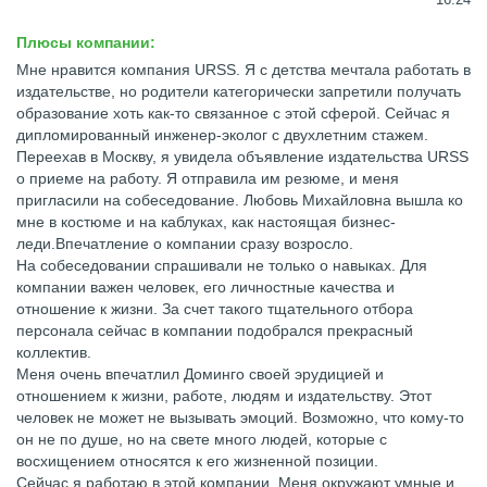
Плюсы компании:
Мне нравится компания URSS. Я с детства мечтала работать в
издательстве, но родители категорически запретили получать
образование хоть как-то связанное с этой сферой. Сейчас я
дипломированный инженер-эколог с двухлетним стажем.
Переехав в Москву, я увидела объявление издательства URSS
о приеме на работу. Я отправила им резюме, и меня
пригласили на собеседование. Любовь Михайловна вышла ко
мне в костюме и на каблуках, как настоящая бизнес-
леди.Впечатление о компании сразу возросло.
На собеседовании спрашивали не только о навыках. Для
компании важен человек, его личностные качества и
отношение к жизни. За счет такого тщательного отбора
персонала сейчас в компании подобрался прекрасный
коллектив.
Меня очень впечатлил Доминго своей эрудицией и
отношением к жизни, работе, людям и издательству. Этот
человек не может не вызывать эмоций. Возможно, что кому-то
он не по душе, но на свете много людей, которые с
восхищением относятся к его жизненной позиции.
Сейчас я работаю в этой компании. Меня окружают умные и