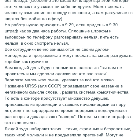
без повода. (Особенно это касается владельца этой конторы-
этот человек не уважает ни себя ни других. Может сделать
человеку замечание по поводу внешности, а сам разгуливает в
шортах без майки по офису).
На работу нужно приходить в 9.29, если придешь в 9.30
штраф как за два часа работы. Сплошные штрафы и
выговоры- по телефону разговаривать нельзя, пить есть
нельзя, в окно смотреть нельзя.
Все сотрудники вечно занимаются не своим делом-
менеджера и программиста могут послать на склад разгружать
коробки как грузчиков.
Вам каждый день будут напоминать насколько "вы нам не
нравитесь и мы сделали одолжение что вас взяли".
Зарплата маленькая очень, урезают за всё что можно.
Название URSS (аля СССР) оправдывает свое название в
негативном смысле слова... развита система крысятничества.
То есть в конторе присутствует множество девушек,
приехавших из провинции и ставших начальницами за пару
лет, ходят по коридорам во время перерывов подслушивают
разговоры и докладывают "наверх". Потом ты еще и штраф за
это схлопочешь.
Людей туда набирают таких .. тихих, скромных и безропотных,
таких чтоб молчали и не предьявляли претензий. Могут не