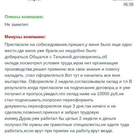
06:08
Плюсы компании:
Не заметил
Минусы компании:
Пригласили на собеседование,пришел,у меня было еще одно
место,где меня уже брали,но неудобно было
добираться.Общался с Татьяной,договорились,об
окладе,посмотрел условия труда,мрак нет организации
производства,решил применю все свои знания и помогу
наладить ,стал оформляться.Вот тут и начались все мои
мытарства. Оформляли 2 недели,согласовывали оклад и т.п.В
результате,когда пригласили на подписание договора,а я уже
получил и пропуск,увидел,что оклад ниже на 10000 руб,не
стал подписывать,попросил переоформить
документы,переоформляли еще 3 дня,так ничего и не
сделали,позвонил,приехал и забрал трудовую
книжку.Дурак,уже работал бы целых 2 недели и деньги
получал.Не нужны им грамотные специалисты,не идите туда
работать,если врут при приеме на работу,врут везде.