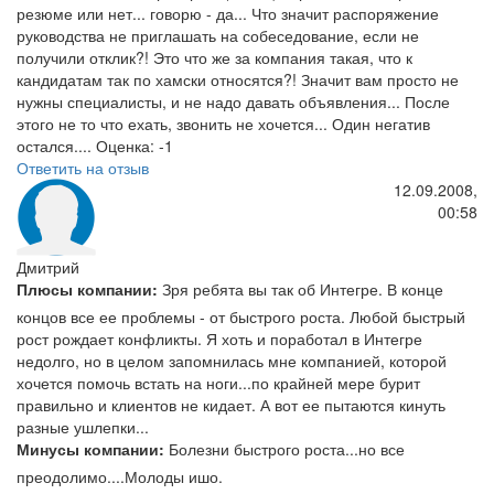
резюме или нет... говорю - да... Что значит распоряжение
руководства не приглашать на собеседование, если не
получили отклик?! Это что же за компания такая, что к
кандидатам так по хамски относятся?! Значит вам просто не
нужны специалисты, и не надо давать объявления... После
этого не то что ехать, звонить не хочется... Один негатив
остался.... Оценка: -1
Ответить на отзыв
12.09.2008,
00:58
Дмитрий
Плюсы компании:
Зря ребята вы так об Интегре. В конце
концов все ее проблемы - от быстрого роста. Любой быстрый
рост рождает конфликты. Я хоть и поработал в Интегре
недолго, но в целом запомнилась мне компанией, которой
хочется помочь встать на ноги...по крайней мере бурит
правильно и клиентов не кидает. А вот ее пытаются кинуть
разные ушлепки...
Минусы компании:
Болезни быстрого роста...но все
преодолимо....Молоды ишо.