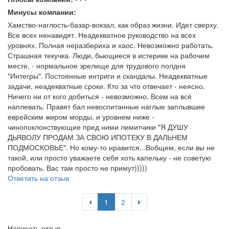
Минусы компании:
Хамство-наглость-базар-вокзал, как образ жизни. Идет сверху.
Все всех ненавидят. Неадекватное руководство на всех
уровнях. Полная неразбериха и хаос. Невозможно работать.
Страшная текучка. Люди, бьющиеся в истерике на рабочем
месте, - нормальное зрелище для трудового полдня
"Интегры". Постоянные интриги и скандалы. Неадекватные
задачи, неадекватные сроки. Кто за что отвечает - неясно.
Ничего ни от кого добиться - невозможно. Всем на всё
наплевать. Правят бал невоспитанные наглые заплывшие
еврейским жиром морды, и уровнем ниже -
чинопоклонствующие пред ними лимитчики "Я ДУШУ
ДЬЯВОЛУ ПРОДАМ ЗА СВОЮ ИПОТЕКУ В ДАЛЬНЕМ
ПОДМОСКОВЬЕ". Но кому-то нравится...Вобщем, если вы не
такой, или просто уважаете себя хоть капельку - не советую
пробовать. Вас там просто не примут)))))
Ответить на отзыв
1
2
Написать отзыв