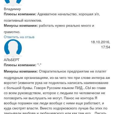
Владимир
Плюсы компании:
Адекватное начальство, хорошая з/п,
позитивный коллектив.
Минусы компании:
работать нужно реально много и
грамотно.
Ответить на отзыв
18.10.2016,
17:54
АЛЬБЕРТ
Плюсы компании:
"-"
Минусы компании:
Отвратительное предприятие не платят
подрядным организациям, из-за чего тех при слове интегра аж
воротит (извините рука не поднялась написать наименование
с большой буквы. Говоря Русским языком ПИД...СЫ во главе
со всем руководством, которое с людьми по человечески не
поговорить ни выслушать не могут. Панос не контора Я
вообще поражен как люди вообще с ними еще работают, и
куда смотрят власти. Вместо ходорковского лучше бы этих по
закрывали якубова и любашевского или как там его... Писать