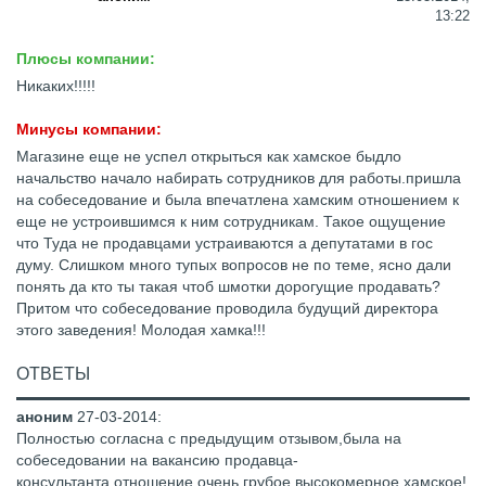
13:22
Плюсы компании:
Никаких!!!!!
Минусы компании:
Магазине еще не успел открыться как хамское быдло
начальство начало набирать сотрудников для работы.пришла
на собеседование и была впечатлена хамским отношением к
еще не устроившимся к ним сотрудникам. Такое ощущение
что Туда не продавцами устраиваются а депутатами в гос
думу. Слишком много тупых вопросов не по теме, ясно дали
понять да кто ты такая чтоб шмотки дорогущие продавать?
Притом что собеседование проводила будущий директора
этого заведения! Молодая хамка!!!
ОТВЕТЫ
аноним
27-03-2014
:
Полностью согласна с предыдущим отзывом,была на
собеседовании на вакансию продавца-
консультанта,отношение очень грубое,высокомерное,хамское!