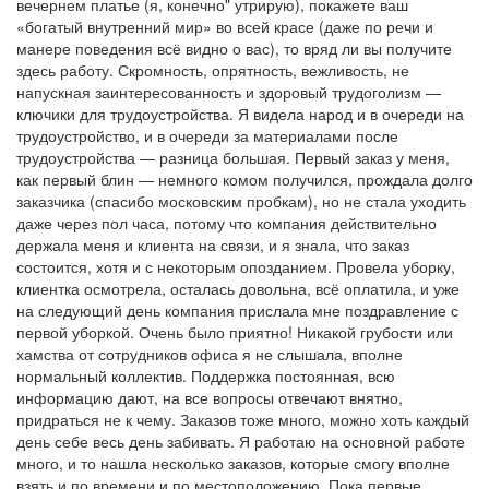
вечернем платье (я, конечно" утрирую), покажете ваш
«богатый внутренний мир» во всей красе (даже по речи и
манере поведения всё видно о вас), то вряд ли вы получите
здесь работу. Скромность, опрятность, вежливость, не
напускная заинтересованность и здоровый трудоголизм —
ключики для трудоустройства. Я видела народ и в очереди на
трудоустройство, и в очереди за материалами после
трудоустройства — разница большая. Первый заказ у меня,
как первый блин — немного комом получился, прождала долго
заказчика (спасибо московским пробкам), но не стала уходить
даже через пол часа, потому что компания действительно
держала меня и клиента на связи, и я знала, что заказ
состоится, хотя и с некоторым опозданием. Провела уборку,
клиентка осмотрела, осталась довольна, всё оплатила, и уже
на следующий день компания прислала мне поздравление с
первой уборкой. Очень было приятно! Никакой грубости или
хамства от сотрудников офиса я не слышала, вполне
нормальный коллектив. Поддержка постоянная, всю
информацию дают, на все вопросы отвечают внятно,
придраться не к чему. Заказов тоже много, можно хоть каждый
день себе весь день забивать. Я работаю на основной работе
много, и то нашла несколько заказов, которые смогу вполне
взять и по времени и по местоположению. Пока первые