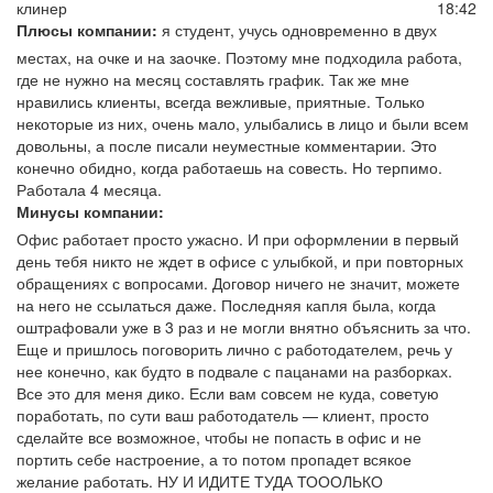
18:42
клинер
Плюсы компании:
я студент, учусь одновременно в двух
местах, на очке и на заочке. Поэтому мне подходила работа,
где не нужно на месяц составлять график. Так же мне
нравились клиенты, всегда вежливые, приятные. Только
некоторые из них, очень мало, улыбались в лицо и были всем
довольны, а после писали неуместные комментарии. Это
конечно обидно, когда работаешь на совесть. Но терпимо.
Работала 4 месяца.
Минусы компании:
Офис работает просто ужасно. И при оформлении в первый
день тебя никто не ждет в офисе с улыбкой, и при повторных
обращениях с вопросами. Договор ничего не значит, можете
на него не ссылаться даже. Последняя капля была, когда
оштрафовали уже в 3 раз и не могли внятно объяснить за что.
Еще и пришлось поговорить лично с работодателем, речь у
нее конечно, как будто в подвале с пацанами на разборках.
Все это для меня дико. Если вам совсем не куда, советую
поработать, по сути ваш работодатель — клиент, просто
сделайте все возможное, чтобы не попасть в офис и не
портить себе настроение, а то потом пропадет всякое
желание работать. НУ И ИДИТЕ ТУДА ТОООЛЬКО