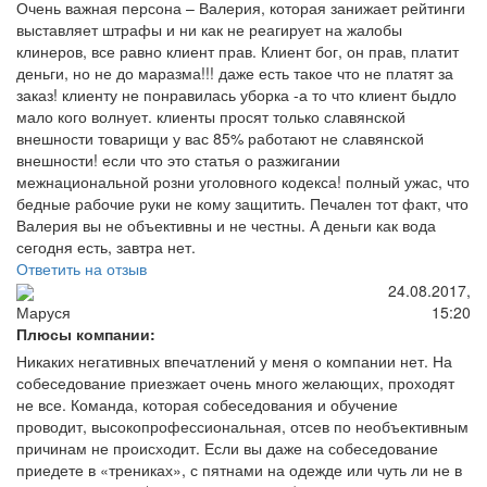
Очень важная персона – Валерия, которая занижает рейтинги
выставляет штрафы и ни как не реагирует на жалобы
клинеров, все равно клиент прав. Клиент бог, он прав, платит
деньги, но не до маразма!!! даже есть такое что не платят за
заказ! клиенту не понравилась уборка -а то что клиент быдло
мало кого волнует. клиенты просят только славянской
внешности товарищи у вас 85% работают не славянской
внешности! если что это статья о разжигании
межнациональной розни уголовного кодекса! полный ужас, что
бедные рабочие руки не кому защитить. Печален тот факт, что
Валерия вы не объективны и не честны. А деньги как вода
сегодня есть, завтра нет.
Ответить на отзыв
24.08.2017,
15:20
Маруся
Плюсы компании:
Никаких негативных впечатлений у меня о компании нет. На
собеседование приезжает очень много желающих, проходят
не все. Команда, которая собеседования и обучение
проводит, высокопрофессиональная, отсев по необъективным
причинам не происходит. Если вы даже на собеседование
приедете в «трениках», с пятнами на одежде или чуть ли не в