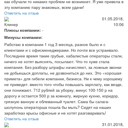
как обучали то никаких проблем не возникнет. Я уже привела в
эту компанию пару знакомых, всем удачи!
Ответить на отзыв
01.05.2018,
10:06
Клинер
Плюсы компании:
-
Минусы компании:
Работаю в компании 1 год 3 месяца, разное было и с
клиентами и с офисменеджерами. Но почти все устраивало.
Последнее время такие грубые, хабалистые операторы стали,
ничего не хотят выяснять, посылают. Что-то хуже стала
компания. Без разбору штрафы начисляют, за ложные звонки
не добьешься доплаты, не дозвониться до них. Это «хорошая
примета» для гибели компании, бизнеса. Ни к чему хорошему
не приведет. вместо того чтобы повышать зарплату, как везде,
они понижают. 712 рублей за уборку, минус 100-150 р на
дорогу и остается 500 р за комнату, жирную кухню, коридор,
грязную ванную и облеванный туалет. Сама бы салага-
шолупонь операторша пошла бы мыть? Сидят на наших
заработках крысы офисные и не хотят разговаривать!
Ответить на отзыв
31.01.2018,