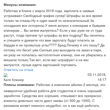
Минусы компании:
Работаю в Клине с марта 2018 года, зарплата и чаевые
устраивают.Свободный график супер! Штрафы за все время
только за отказы.Ну и один какой то незначительный.За
опоздания все оспорены.У меня вопрос к клинерам и бывшим
клинерам… Вы зачем жалуетесь? Если у вас руки не от туда
растут, тогда причем тут штрафы за все подряд? Вы ленитесь
и спешите и думаете что вам зарплату будут платить за
бардак и не промытые углы???? Бред.Почему я это пишу? Да
потому что бесит уже.Сколько раз выходила на заказ в паре,
ни разу не попалась чистоплотная клинер, они не убирались а
мешали только.Так вот, если вас штрафуют и на вас
жалуются, лучше идите картошкой торговать.
Ответить на отзыв
03.11.2018,
14:17
Катя Клинер
Плюсы компании:
Работаю а компании айклин 2 месяца, это
невероятно удобная работа для студентов и очень хороший
заработок. Средства все хорошие, отмывают все прекрасно ,
клиенты довольно часто дают чаевы (от 300 до 1000). С
рюкзаком может немного неудобно ,но а как ещё работать