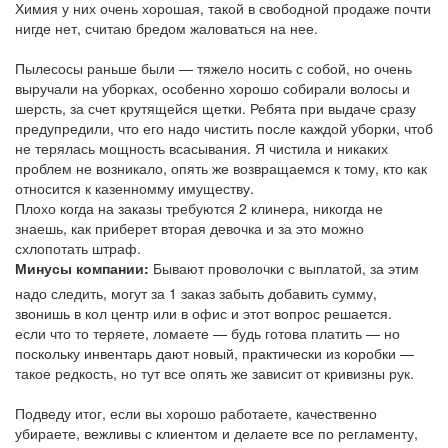
Химия у них очень хорошая, такой в свободной продаже почти
нигде нет, считаю бредом жаловаться на нее.
Пылесосы раньше были — тяжело носить с собой, но очень
выручали на уборках, особенно хорошо собирали волосы и
шерсть, за счет крутящейся щетки. Ребята при выдаче сразу
предупредили, что его надо чистить после каждой уборки, чтоб
не терялась мощность всасывания. Я чистила и никаких
проблем не возникало, опять же возвращаемся к тому, кто как
относится к казенномму имуществу.
Плохо когда на заказы требуются 2 клинера, никогда не
знаешь, как приберет вторая девочка и за это можно
схлопотать штраф.
Минусы компании:
Бывают проволочки с выплатой, за этим
надо следить, могут за 1 заказ забыть добавить сумму,
звонишь в кол центр или в офис и этот вопрос решается.
если что то теряете, ломаете — будь готова платить — но
поскольку инвентарь дают новый, практически из коробки —
такое редкость, но тут все опять же зависит от кривизны рук.
Подведу итог, если вы хорошо работаете, качественно
убираете, вежливы с клиентом и делаете все по регламенту,