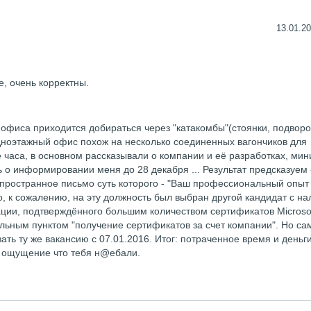
13.01.20
, очень корректны.
 офиса приходится добираться через "катакомбы"(стоянки, подворо
одноэтажный офис похож на несколько соединенных вагончиков для
 часа, в основном рассказывали о компании и её разработках, ми
ь о информировании меня до 28 декабря ... Результат предсказуем 
пространное письмо суть которого - "Ваш профессиональный опыт
, к сожалению, на эту должность был выбран другой кандидат с н
ции, подтверждённого большим количеством сертификатов Microsoft
дельным пунктом "получение сертификатов за счет компании". Но са
ать ту же вакансию с 07.01.2016. Итог: потраченное время и деньги
, ощущение что тебя н@ебали.