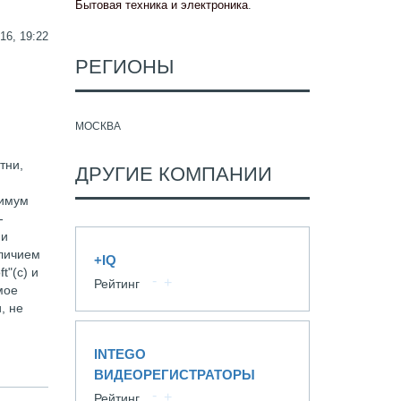
Бытовая техника и электроника
.
16, 19:22
РЕГИОНЫ
МОСКВА
тни,
ДРУГИЕ КОМПАНИИ
нимум
-
 и
аличием
+IQ
"(с) и
Рейтинг
мое
, не
INTEGO
ВИДЕОРЕГИСТРАТОРЫ
Рейтинг