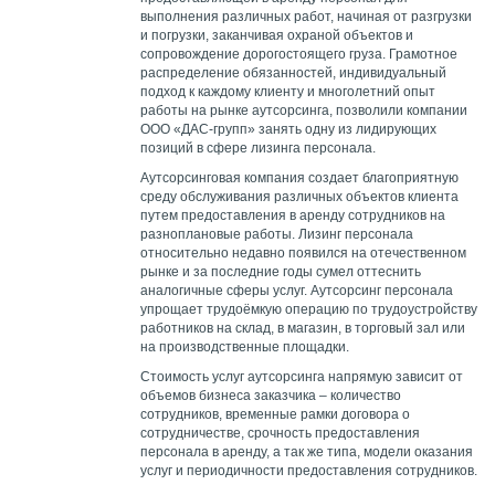
выполнения различных работ, начиная от разгрузки
и погрузки, заканчивая охраной объектов и
сопровождение дорогостоящего груза. Грамотное
распределение обязанностей, индивидуальный
подход к каждому клиенту и многолетний опыт
работы на рынке аутсорсинга, позволили компании
ООО «ДАС-групп» занять одну из лидирующих
позиций в сфере лизинга персонала.
Аутсорсинговая компания создает благоприятную
среду обслуживания различных объектов клиента
путем предоставления в аренду сотрудников на
разноплановые работы. Лизинг персонала
относительно недавно появился на отечественном
рынке и за последние годы сумел оттеснить
аналогичные сферы услуг. Аутсорсинг персонала
упрощает трудоёмкую операцию по трудоустройству
работников на склад, в магазин, в торговый зал или
на производственные площадки.
Стоимость услуг аутсорсинга напрямую зависит от
объемов бизнеса заказчика – количество
сотрудников, временные рамки договора о
сотрудничестве, срочность предоставления
персонала в аренду, а так же типа, модели оказания
услуг и периодичности предоставления сотрудников.