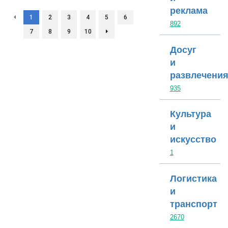
реклама
1
2
3
4
5
6
892
7
8
9
10
Досуг
и
развлечени
935
Культура
и
искусство
1
Логистика
и
транспорт
2670