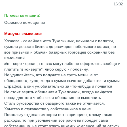
16:02
Плюсы компании:
Офисное помещение
Минусы компании:
Хозяева - семейная чета Тукалкиных, начинали с палатки,
сумели довести бизнес до размеров небольшого офиса, но
все привычки и обычаи базарных торговцев сохранили без
изменений.
з/п - серо-черная, т.е. вас могут либо не оформлять вообще и
платить "в конверте", либо серую - половину.
Не удивляйтесь, что получите на треть меньше от
обещанного, хуже, когда к сумме вычетов добавятся и суммы
штрафов, а они уж обязательно за что-нибудь и появятся
Не стоит верить обещаниям Тукалкиной, всегда найдется
повод для того чтобы свои обещания не выполнить.
Стиль руководства от базарного также не отличается.
Хамство и стукачество у собственников в цене.
Поскольку отделав империи нет в принципе, к чему такие
расходы, то при увольнении все расчеты проедет сама
собственница, не стоит ждать никаких компенсаций за отпуск.