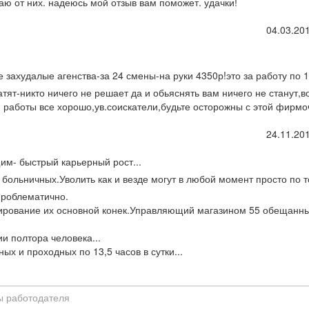
гаю от них. надеюсь мой отзыв вам поможет. удачки!
04.03.201
 захудалые агенства-за 24 смены-на руки 4350р!это за работу по 
тят-никто ничего не решает да и обьяснять вам ничего не станут,в
я работы все хорошо,ув.соискатели,будьте осторожны с этой фирмо
24.11.201
м- быстрый карьерный рост...
 больничных.Уволить как и везде могут в любой момент просто по т
 проблематично.
ирование их основной конек.Управляющий магазином 55 обещанн
и полтора человека...
х и проходных по 13,5 часов в сутки...