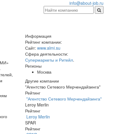
info@about-job.ru
Информация
Рейтинг компании:
Сайт:
www.almi.su
Сфера деятельности:
Супермаркеты и Ритейл
.
ЛМИ»
Регионы
ь
Москва
телей,
ом
Другие компании
"Агентство Сетевого Мерчендайзинга"
Рейтинг
ниям
"Агентство Сетевого Мерчендайзинга"
Leroy Merlin
Рейтинг
ного
Leroy Merlin
SPAR
Рейтинг