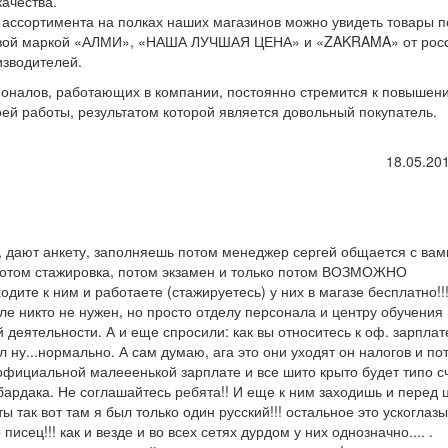
качества.
ассортимента на полках наших магазинов можно увидеть товары п
овой маркой «АЛМИ», «НАША ЛУЧШАЯ ЦЕНА» и «ZAKRAMA» от рос
изводителей.
оналов, работающих в компании, постоянно стремится к повышен
ей работы, результатом которой является довольный покупатель.
18.05.201
, дают анкету, заполняешь потом менеджер сергей общается с вам
 потом стажировка, потом экзамен и только потом ВОЗМОЖНО
 ходите к ним и работаете (стажируетесь) у них в магазе бесплатно!!!
еле никто не нужен, но просто отделу персонала и центру обучения
 деятельности. А и еще спросили: как вы относитесь к оф. зарплат
 ну...нормально. А сам думаю, ага это они уходят он налогов и по
й официальной малееенькой зарплате и все шито крыто будет типо с
о бардака. Не соглашайтесь ребята!! И еще к ним заходишь и перед
 так вот там я был только один русский!!! остальное это ускоглазы
исец!!! как и везде и во всех сетях дурдом у них однозначно.... .