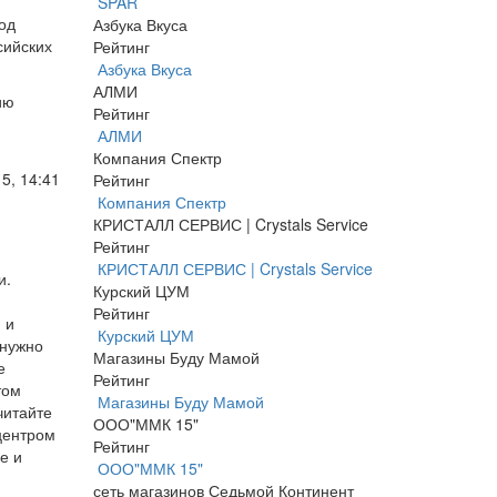
SPAR
од
Азбука Вкуса
сийских
Рейтинг
Азбука Вкуса
АЛМИ
ию
Рейтинг
АЛМИ
Компания Спектр
5, 14:41
Рейтинг
Компания Спектр
КРИСТАЛЛ СЕРВИС | Crystals Service
Рейтинг
КРИСТАЛЛ СЕРВИС | Crystals Service
и.
Курский ЦУМ
Рейтинг
 и
Курский ЦУМ
 нужно
Магазины Буду Мамой
е
Рейтинг
том
Магазины Буду Мамой
читайте
ООО"ММК 15"
 центром
Рейтинг
е и
ООО"ММК 15"
сеть магазинов Седьмой Континент