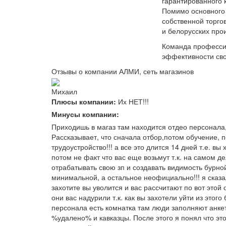
гарантированного 
Помимо основного 
собственной торг
и белорусских про
Команда професси
эффективности сво
Отзывы о компании АЛМИ, сеть магазинов
Михаил
Плюсы компании:
Их НЕТ!!!
Минусы компании:
Приходишь в магаз там находится отдео персонала
Рассказывает, что сначала отбор,потом обучение,
трудоустройство!!! а все это длится 14 дней т.е. вы
потом не факт что вас еще возьмут т.к. на самом д
отрабатывать свою зп и создавать видимость бурной
минимальной, а остальное неофициально!!! я сказал
захотите вы уволится и вас рассчитают по вот это
они вас надурили т.к. как вы захотели уйти из этог
персонала есть комнатка там люди заполняют анкеты
%удалено% и кавказцы. После этого я понял что это п