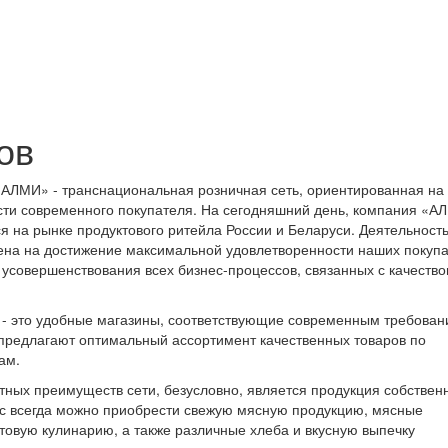
ов
АЛМИ» - транснациональная розничная сеть, ориентированная на
сти современного покупателя. На сегодняшний день, компания «А
ся на рынке продуктового ритейла России и Беларуси. Деятельност
на на достижение максимальной удовлетворенности наших покупа
 усовершенствования всех бизнес-процессов, связанных с качеств
- это удобные магазины, соответствующие современным требова
 предлагают оптимальный ассортимент качественных товаров по
ам.
тных преимуществ сети, безусловно, является продукция собствен
ас всегда можно приобрести свежую мясную продукцию, мясные
товую кулинарию, а также различные хлеба и вкусную выпечку