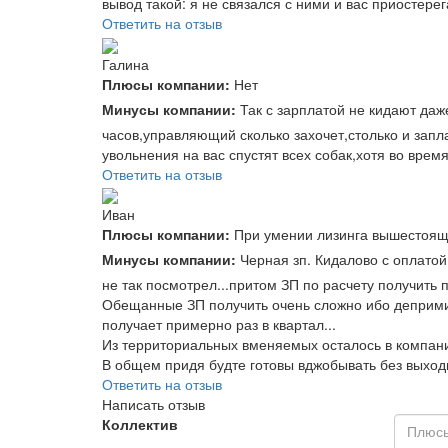
вывод такой: я не связался с ними и вас приостере
Ответить на отзыв
Галина
Плюсы компании:
Нет
Минусы компании:
Так с зарплатой не кидают даже
часов,управляющий сколько захочет,столько и запла
увольнения на вас спустят всех собак,хотя во врем
Ответить на отзыв
Иван
Плюсы компании:
При умении лизинга вышестоящи
Минусы компании:
Черная зп. Кидалово с оплатой
не так посмотрел...притом ЗП по расчету получить
Обещанные ЗП получить очень сложно ибо деприм
получает примерно раз в квартал...
Из территориальных вменяемых осталось в компани
В общем придя будте готовы вджобывать без выходны
Ответить на отзыв
Написать отзыв
Коллектив