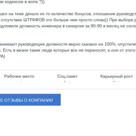
м кодексом в жопе ?))
шел на теже деньги но то количество бонусов, отношение руководст
м, отсутствие ШТРАФОВ это больше чем просто слова)) При выборе 
редложили должность инженера в синергии за 80-90 в месяц не согл
занимают руководящие должности верно сказано на 100%, опустили
 Есть в жизни такие люди которых все не переносят, а они от этого
РА)
Рабочее место
Соц.пакет
Карьерный рост
СЕ ОТЗЫВЫ О КОМПАНИИ