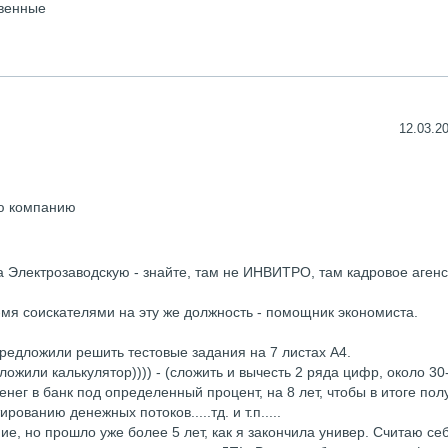
твенные
12.03.20
ую компанию
а Электрозаводскую - знайте, там не ИНВИТРО, там кадровое агенс
-мя соискателями на эту же должность - помощник экономиста.
предложили решить тестовые задания на 7 листах А4.
ожили калькулятор)))) - (сложить и вычесть 2 ряда цифр, около 30-
денег в банк под определенный процент, на 8 лет, чтобы в итоге пол
рованию денежных потоков.....тд. и т.п.....
, но прошло уже более 5 лет, как я закончила универ. Считаю се