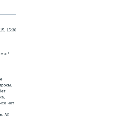
15, 15:30
омят!
те
просы,
Нет
ка,
исе нет
ь 30.