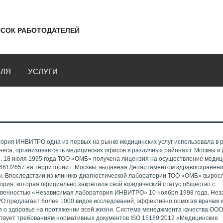
СОК РАБОТОДАТЕЛЕЙ
ВЛЯ
УСЛУГИ
ория ИНВИТРО одна из первых на рынке медицинских услуг использовала в 
неса, организовав сеть медицинских офисов в различных районах г. Москвы и
и. 18 июля 1995 года ТОО «ОМБ» получена лицензия на осуществление меди
61/2657 на территории г. Москвы, выданная Департаментом здравоохранен
ы. Впоследствии из клинико-диагностической лаборатории ТОО «ОМБ» вырос
ория, которая официально закрепила свой юридический статус общество с
твенностью «Независимая лаборатория ИНВИТРО» 10 ноября 1998 года. Не
 предлагает более 1000 видов исследований, эффективно помогая врачам 
я о здоровье на протяжении всей жизни. Система менеджмента качества ОО
вует требованиям нормативных документов ISO 15189:2012 «Медицинские