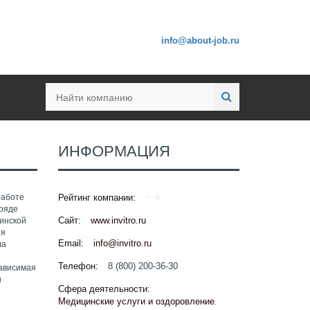
info@about-job.ru
ИНФОРМАЦИЯ
работе
Рейтинг компании:
 ряде
Сайт:
www.invitro.ru
цинской
ия
Email:
info@invitro.ru
ла
Телефон:
8 (800) 200-36-30
зависимая
и
Сфера деятельности:
О
Медицинские услуги и оздоровление
.