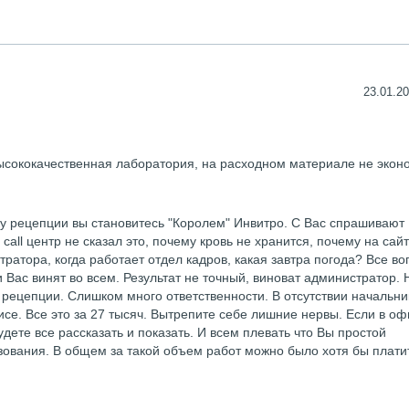
23.01.20
ысококачественная лаборатория, на расходном материале не экон
ку рецепции вы становитесь "Королем" Инвитро. С Вас спрашивают
all центр не сказал это, почему кровь не хранится, почему на сай
ратора, когда работает отдел кадров, какая завтра погода? Все во
Вас винят во всем. Результат не точный, виноват администратор. 
 рецепции. Слишком много ответственности. В отсутствии начальни
е. Все это за 27 тысяч. Вытрепите себе лишние нервы. Если в оф
дете все рассказать и показать. И всем плевать что Вы простой
зования. В общем за такой объем работ можно было хотя бы платит