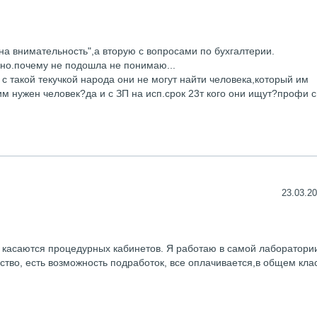
а внимательность",а вторую с вопросами по бухгалтерии.
ьно.почему не подошла не понимаю...
 с такой текучкой народа они не могут найти человека,который им
им нужен человек?да и с ЗП на исп.срок 23т кого они ищут?профи с
23.03.20
ы касаются процедурных кабинетов. Я работаю в самой лаборатори
ство, есть возможность подработок, все оплачивается,в общем кла