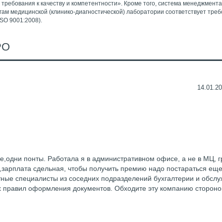
требования к качеству и компетентности». Кроме того, система менеджмента
гам медицинской (клинико-диагностической) лаборатории соответствует тре
ISO 9001:2008).
РО
14.01.20
е,одни понты. Работала я в административном офисе, а не в МЦ, г
,зарплата сдельная, чтобы получить премию надо постараться еще
тные специалисты из соседних подразделений бухгалтерии и обсл
 правил оформления документов. Обходите эту компанию стороно