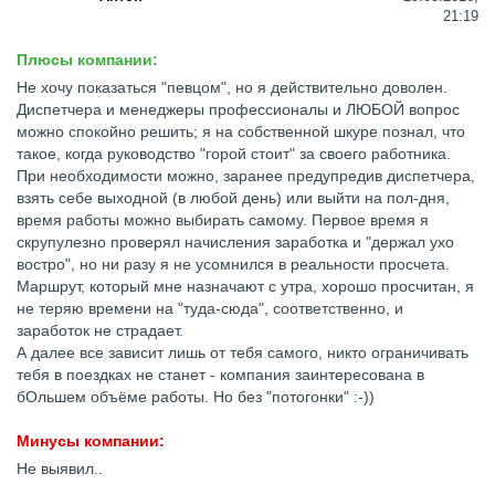
21:19
Плюсы компании:
Не хочу показаться "певцом", но я действительно доволен.
Диспетчера и менеджеры профессионалы и ЛЮБОЙ вопрос
можно спокойно решить; я на собственной шкуре познал, что
такое, когда руководство "горой стоит" за своего работника.
При необходимости можно, заранее предупредив диспетчера,
взять себе выходной (в любой день) или выйти на пол-дня,
время работы можно выбирать самому. Первое время я
скрупулезно проверял начисления заработка и "держал ухо
востро", но ни разу я не усомнился в реальности просчета.
Маршрут, который мне назначают с утра, хорошо просчитан, я
не теряю времени на "туда-сюда", соответственно, и
заработок не страдает.
А далее все зависит лишь от тебя самого, никто ограничивать
тебя в поездках не станет - компания заинтересована в
бОльшем объёме работы. Но без "потогонки" :-))
Минусы компании:
Не выявил..