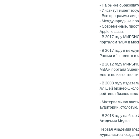
- На рынке образоват
- Институт имеет гос
- Все программы лиц
- Международные пр
- Современные, прос
Apple-классы.
- В 2017 году МИРБИС
порталом "МВА в Моск
- В 2017 году в межд
России и 1-е место в
- В 2012 году МИРБИС
MBA и портала Super
месте по известност
- В 2008 году издат
лучшей бизнес-школой
рейтинга бизнес-школ
- Материальная часть
аудитории, столовую
- В 2018 году на баз
Академия Медиа.
Первая Академия Мед
журналистов, создан