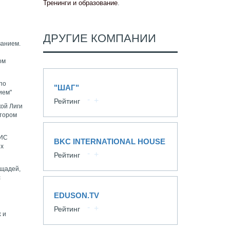
Тренинги и образование
.
ДРУГИЕ КОМПАНИИ
ванием.
ом
по
"ШАГ"
ием"
Рейтинг
кой Лиги
втором
БИС
BKC INTERNATIONAL HOUSE
ях
Рейтинг
ощадей,
с
я
EDUSON.TV
Рейтинг
 и