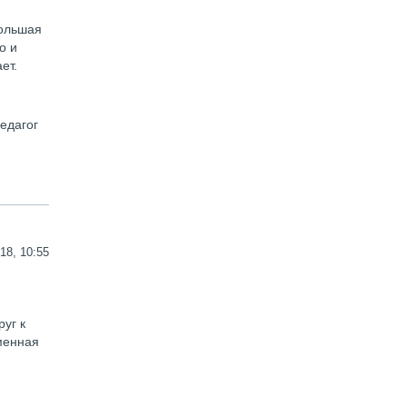
большая
о и
ет.
едагог
18, 10:55
уг к
менная