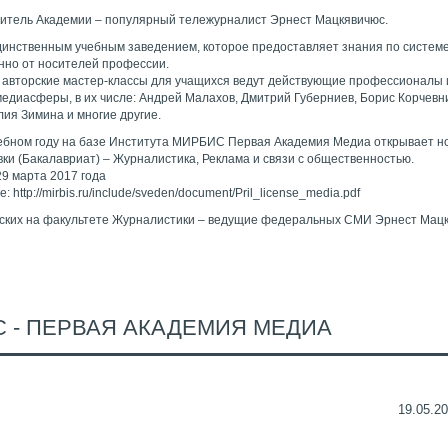
дитель Академии – популярный тележурналист Эрнест Мацкявичюс.
инственным учебным заведением, которое предоставляет знания по системе «
енно от носителей профессии.
 авторские мастер-классы для учащихся ведут действующие профессионалы 
едиасферы, в их числе: Андрей Малахов, Дмитрий Губерниев, Борис Корчевн
ия Зимина и многие другие.
чебном году на базе Института МИРБИС Первая Академия Медиа открывает н
ки (Бакалавриат) – Журналистика, Реклама и связи с общественностью.
9 марта 2017 года
http://mirbis.ru/include/sveden/document/Pril_license_media.pdf
ских на факультете Журналистики – ведущие федеральных СМИ Эрнест Мац
 - ПЕРВАЯ АКАДЕМИЯ МЕДИА
19.05.20