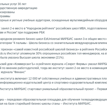
ельных услуг 30 лет
ударственную аккредитацию
ензированы
ограммы
торные и уютные учебные аудитории, оснащенные мультимедийным оборудо
 занял 2-е место в "Народном рейтинге" российских школ МВА, подготовленн
ве и России" при поддержке РБК
ународном ренкинге бизнес-школ EdUniversal МИРБИС занял 3-е общее место 
 категории "4 пальмы - Школа бизнеса со значительным международным влиян
 признан «самой известной российской школой бизнеса» в рейтинге Российс
job.ru Институт упомянули 30% опрошенных российских топ-менеджеров, на 
и была указана Высшая школа экономики (21%).
ельский дом «КоммерсантЪ» в рейтинге журнала «Секрет Фирмы» указал МИР
 по мнению работодателей, тогда же институт занял 2-ое место в номинаци
 журнала "Финанс"
 института включает 12 000 м² собственных учебных и административных пл
, информационно-издательский центр и спортивно-оздоровительный комплек
е Института МИРБИС стартовал уникальный образовательный проект – Перва
иа – передовая образовательная площадка для обучения телерадиоведущих
ная на базе старейшей бизнес-школы станы – Института МИРБИС.