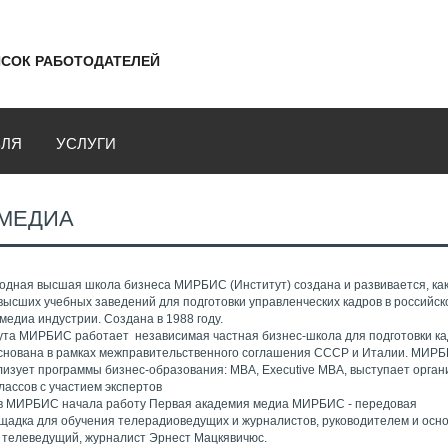
СОК РАБОТОДАТЕЛЕЙ
ВЛЯ
УСЛУГИ
 МЕДИА
одная высшая школа бизнеса МИРБИС (Институт) создана и развивается, как
высших учебных заведений для подготовки управленческих кадров в российск
медиа индустрии. Создана в 1988 году.
тута МИРБИС работает независимая частная бизнес-школа для подготовки ка
снована в рамках межправительственного соглашения СССР и Италии. МИР
лизует программы бизнес-образования: МВА, Executive MBA, выступает орга
лассов с участием экспертов
 в МИРБИС начала работу Первая академия медиа МИРБИС - передовая
щадка для обучения телерадиоведущих и журналистов, руководителем и осн
 телеведущий, журналист Эрнест Мацкявичюс.