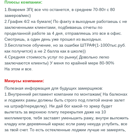
Плюсы компании:
1.Вовремя ЗП( все что останется, в среднем 70-80т с 80
замеров/мес)
2.График 4/2 на бумаге( По факту в выходные работаешь с не
заключенными клиентами, подбиваешь отчеты по
проделанной работе за 4 дня, отправляешь это все в офис.
Смотришь, а один день уже прошел из выходных.
3.Бесплатное обучение, но за ошибки ШТРАФ(1-1000тыс.руб.
как получится) а не 2 балла как в школе))
4.Средняя стоимость услуг по рынку( Довольно легко
заключаются клиенты) У меня по крайней мере 80-90%
На этом и все.
Минусы компании:
Полезная информация для будущих замерщиков:
1.Внутренний регламент компании по монтажам( На балконах
и лоджиях рамы должны быть строго под плитой иначе залет
на штраф/переделку). Ни дай бог какой-то эркер будет
вылетать за верхнюю плиту перекрытия даже на 10
миллиметров, тебя заставят уменьшить раму, внутри выложить
кладку или деревянный каркас если раму некуда углубить, все
за твой счет. То есть остекленные лоджии лучше не замерять,