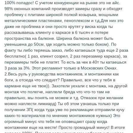
100% попадос! С учетом конкуренции на рынке это не айс.
98% оконных компаний производят замеры сразу и обходят
проблему с плитами широкой полкой козырька, мощными
металлическими пластинами, пеноплексом и т.д.Для них это
даже не проблема и они просто крутят у виска когда ты
рассказываешь клиенту о каркасе в 6 тысяч и потере
пространства на балконе. Ширина балкона может быть
уменьшена до 50см, где ходить можно только боком). По
факту ты либо теряешь заказ, либо катаешься туда еще 2 раза
бесплатно( 1 раз, клиент созрел, 2 раз перезамер каркаса), за
перезамеры тебе не платят. То есть за чек в 40т ты катаешься
3 раза за 3%. Этот регламент только в Московских Окнах.
2.Весь руль у руководства монтажников, и монтажники как
боги, а отсюда что следует? Правильно, все что у тебя в
кармане еще не твое)). Захотели уехали с монтажа, на другой
монтаж что полегче, наплели бреда что что-то там не
правильно, мы понять не можем и т.д. Отмазок при желании
можно наплести лимиард) Ты об этом узнаешь только при
получении ЗП( когда туда уже по рекламации отправили кучу
каких-то материалов по мнению монтажников нужных) Это
огромный минус что тебя не оповещают сразу когда
монтажники еще на месте! Просто громадный минус! В итоге