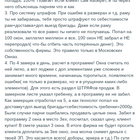
попадос 100%. Повезет если клиент сам наберет, и ты через
него объяснишь парням что и как.
3. Про систему штрафов. При ошибке в размерах и т.д. раму
ты не забираешь, тебя просто штрафуют по себестоимости
рам+доставка+доп.выезд бригады. Даже если раму
реализовали то все равно ты ничего не получаешь. Попал на
100 окон, заплатил миллион и все, 100 окон НЕ забрал и НЕ
перепродал( что-бы отбить часть потерянных денег). Это
собственность фирмы. Это правило только в Московских
Окнах.
4. По 4 замера в день, расчет в программе! Окна считать по
ней легко, а вот лоджии с доп.элементами уже сложнее и
занимает много времени, начинаешь торопиться, появляются
ошибки( не только в размерах, но и в упущении каких-либо
элементов). Для этого есть раздел ШТРАФов продаж. В
замерном листе указал гребенку, а в программу ее не забил.
Как замерщик отработал на 5, а как технолог попал на
доставку+доп.выезд бригады+себестоимость гребенки=2000р.
Были случаи парни ошибались продавать целые окна. Забил в
программу 2 окна в место 3ех, посчитал, сказал цену, клиент
купил! В смете указал 3 окна. В итоге фирма не будет просить
клиента доплатить за 3ее окно, она молча снимет деньги с
твоей ЗП. Это касается всего( доборы, эркера и т.д.) По сути