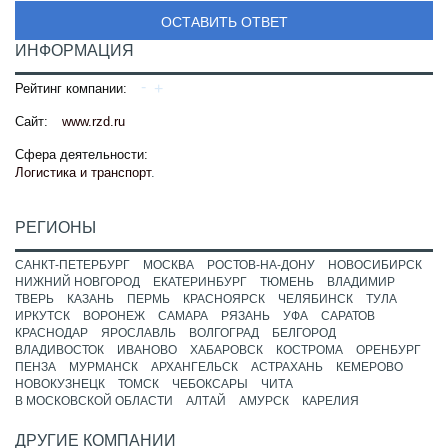
ОСТАВИТЬ ОТВЕТ
ИНФОРМАЦИЯ
Рейтинг компании:
Сайт:
www.rzd.ru
Сфера деятельности:
Логистика и транспорт
.
РЕГИОНЫ
САНКТ-ПЕТЕРБУРГ
МОСКВА
РОСТОВ-НА-ДОНУ
НОВОСИБИРСК
НИЖНИЙ НОВГОРОД
ЕКАТЕРИНБУРГ
ТЮМЕНЬ
ВЛАДИМИР
ТВЕРЬ
КАЗАНЬ
ПЕРМЬ
КРАСНОЯРСК
ЧЕЛЯБИНСК
ТУЛА
ИРКУТСК
ВОРОНЕЖ
САМАРА
РЯЗАНЬ
УФА
САРАТОВ
КРАСНОДАР
ЯРОСЛАВЛЬ
ВОЛГОГРАД
БЕЛГОРОД
ВЛАДИВОСТОК
ИВАНОВО
ХАБАРОВСК
КОСТРОМА
ОРЕНБУРГ
ПЕНЗА
МУРМАНСК
АРХАНГЕЛЬСК
АСТРАХАНЬ
КЕМЕРОВО
НОВОКУЗНЕЦК
ТОМСК
ЧЕБОКСАРЫ
ЧИТА
В МОСКОВСКОЙ ОБЛАСТИ
АЛТАЙ
АМУРСК
КАРЕЛИЯ
ДРУГИЕ КОМПАНИИ