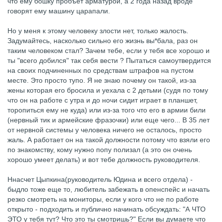
что ему бошку пробъет арматурой, а 2 года назад вроде
говорят ему машину царапали.
Но у меня к этому человеку злости нет, только жалость.
Задумайтесь, насколько сильно его жизнь вы*бала, раз он
таким человеком стал? Зачем тебе, если у тебя все хорошо и
ты "всего добился" так себя вести ? Пытаться самоутвердится
на своих подчиненных по средствам штрафов на пустом
месте. Это просто тупо. Я не знаю почему он такой, из-за
жены которая его бросила и уехала с 2 детьми (судя по тому
что он на работе с утра и до ночи сидит играет в планшет,
торопиться ему не куда) или из-за того что его в армии били
(нервный тик и армейские фразочки) или еще чего... В 35 лет
от нервной системы у человека ничего не осталось, просто
жаль. А работает он на такой должности потому что взяли его
по знакомству, кому нужно попу полизал (а это он очень
хорошо умеет делать) и вот тебе должность руководителя.
Ннасчет Цыпкина(руководитель Юдина и всего отдела) -
быдло тоже еще то, любитель забежать в опенспейс и начать
резко смотреть на мониторы, если у кого что не по работе
открыто - подходить и публично начинать обсуждать: "А ЧТО
ЭТО у тебя тут? Что это ты смотришь?" Если вы думаете что