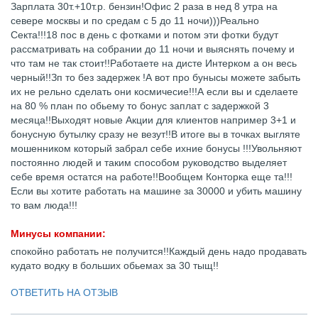
Зарплата 30т.+10т.р. бензин!Офис 2 раза в нед 8 утра на
севере москвы и по средам с 5 до 11 ночи)))Реально
Секта!!!18 пос в день с фотками и потом эти фотки будут
рассматривать на собрании до 11 ночи и выяснять почему и
что там не так стоит!!Работаете на дисте Интерком а он весь
черный!!Зп то без задержек !А вот про бунысы можете забыть
их не рельно сделать они космичесие!!!А если вы и сделаете
на 80 % план по обьему то бонус заплат с задержкой 3
месяца!!Выходят новые Акции для клиентов например 3+1 и
бонусную бутылку сразу не везут!!В итоге вы в точках выгляте
мошенником который забрал себе ихние бонусы !!!Увольняют
постоянно людей и таким способом руководство выделяет
себе время остатся на работе!!Вообщем Конторка еще та!!!
Если вы хотите работать на машине за 30000 и убить машину
то вам люда!!!
Минусы компании:
спокойно работать не получится!!Каждый день надо продавать
кудато водку в больших обьемах за 30 тыщ!!
ОТВЕТИТЬ НА ОТЗЫВ