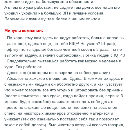
компанию идти, на большую зп и обязанности.
А к тем кто уже работает: не сидите там долго, все наши кто
уходил - уходили на большую ЗП и лучшие условия.
Перемены к лучшему, тем более с нашим опытом.
Минусы компании:
- По хорошему вам здесь не дадут работать, больше делаешь
- дают еще, сделал еще, на тебе ЕЩЕ! Не успел? Штраф,
пофигу что ты сделал больше чем твой сосед в 3 раза. Ты не
выполнил задачу, а значит оштрафован. Логика людей с IQ=40
. Следовательно пытаешься работать как можно медленее и
хуже. Так работают
- Дресс-код (о котором не говорили на собеседовании)
- Абсолютно хамское отношение Юдина. В комментах здесь и
с незнакомыми людьми он абсолютно другой, а как чувствует
что может говорить все что угодно и штрафовать без причины
(после испытательного срока, когда пойдет премия, первые 3
месяца будет спокойно) начинает позволять себе делать
просто не слыханные вещи: постоянно вопит на весь опен
спейс, на некоторых инженеров откровенно матерится и
унижает (тех кто изначально поставил себя так и позволяет
такое с собой делать). Был инженер который всерьез говорил,