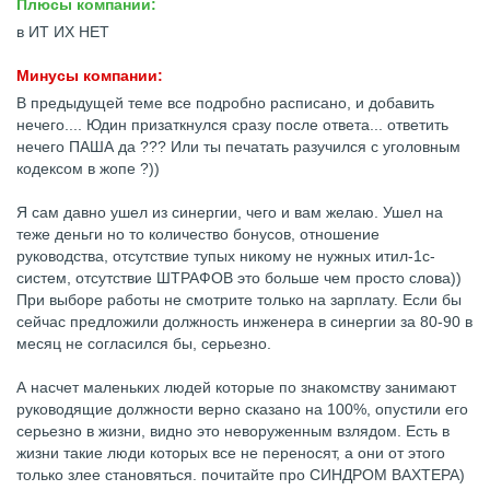
Плюсы компании:
в ИТ ИХ НЕТ
Минусы компании:
В предыдущей теме все подробно расписано, и добавить
нечего.... Юдин призаткнулся сразу после ответа... ответить
нечего ПАША да ??? Или ты печатать разучился с уголовным
кодексом в жопе ?))
Я сам давно ушел из синергии, чего и вам желаю. Ушел на
теже деньги но то количество бонусов, отношение
руководства, отсутствие тупых никому не нужных итил-1с-
систем, отсутствие ШТРАФОВ это больше чем просто слова))
При выборе работы не смотрите только на зарплату. Если бы
сейчас предложили должность инженера в синергии за 80-90 в
месяц не согласился бы, серьезно.
А насчет маленьких людей которые по знакомству занимают
руководящие должности верно сказано на 100%, опустили его
серьезно в жизни, видно это неворуженным взлядом. Есть в
жизни такие люди которых все не переносят, а они от этого
только злее становяться. почитайте про СИНДРОМ ВАХТЕРА)