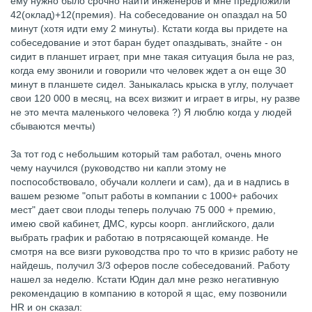
ему нужно было срочно найти инженеров и мне предложили
42(оклад)+12(премия). На собеседование он опаздал на 50
минут (хотя идти ему 2 минуты). Кстати когда вы придете на
собеседование и этот баран будет опаздывать, знайте - он
сидит в планшет играет, при мне такая ситуация была не раз,
когда ему звонили и говорили что человек ждет а он еще 30
минут в планшете сидел. Заныкалась крыска в углу, получает
свои 120 000 в месяц, на всех визжит и играет в игры, ну разве
не это мечта маленького человека ?) Я люблю когда у людей
сбываются мечты)
За тот год с небольшим который там работал, очень много
чему научился (руководство ни капли этому не
поспособствовало, обучали коллеги и сам), да и в надпись в
вашем резюме "опыт работы в компании с 1000+ рабочих
мест" дает свои плоды теперь получаю 75 000 + премию,
имею свой кабинет, ДМС, курсы коорп. английского, дали
выбрать график и работаю в потрясающей команде. Не
смотря на все визги руководства про то что в кризис работу не
найдешь, получил 3/3 оферов после собеседований. Работу
нашел за неделю. Кстати Юдин дал мне резко негативную
рекомендацию в компанию в которой я щас, ему позвонили
HR и он сказал: