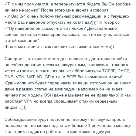
-"Я с ним промучался, а теперь мучатся будете Вы.Он вообще
ничего не может." После этого мне звонят и говорят:
- У Вас 3/4 очень положительных рекомендации, а с текущего
места Вас наверное отпускать не хотят да?)))" Я говорю:
- "Ну наверное он сказал что-то плохое? Действительно
сейчас нехватка инженеров большая, но я не могу оставаться
в этой компании".
Шах и мат атеисты, как говориться в известном мэме))
Синергия - отличное место для новичков: достаточно прийти
на собеседование трезвым, аккуратным, в пиджачке, говорить
четко и громко, и знать основные аббревиатуры TCP/IP, DHCP,
DNS, VPN, NAT, AD, GP и т.д. и ВСЁ! Вы в компании мечты!
Юдин если что будет спрашивать те вещи которые он не знает
даже в рамках статьи на википедии: например он не знает
ничего про модель OSI (даже называет ее не правильно) и как
работает VPN но всегда спрашивает с таким серьезным
лицом... )))
Собеседования будут постоянно, потому что текучка просто
нереальная, по моим подсчетам больше 1 инженера в месяц).
Пол годика-годик по работал - и уже можно в другую