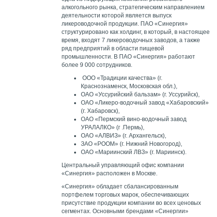
алкогольного рынка, стратегическим направлением
деятельности которой является выпуск
ликероводочной продукции. ПАО «Синергия»
структурировано как холдинг, в который, в настоящее
время, входят 7 ликероводочных заводов, а также
ряд предприятий в области пищевой
промышленности. В ПАО «Синергия» работают
более 9 000 сотрудников.
ООО «Традиции качества» (г.
Краснознаменск, Московская обл.),
ОАО «Уссурийский бальзам» (г. Уссурийск),
ОАО «Ликеро-водочный завод «Хабаровский»
(г. Хабаровск),
ОАО «Пермский вино-водочный завод
УРАЛАЛКО» (г .Пермь),
ОАО «АЛВИЗ» (г. Архангельск),
ЗАО «РООМ» (г. Нижний Новогород),
ОАО «Мариинский ЛВЗ» (г. Мариинск).
Центральный управляющий офис компании
«Синергия» расположен в Москве.
«Синергия» обладает сбалансированным
портфелем торговых марок, обеспечивающих
присутствие продукции компании во всех ценовых
сегментах. Основными брендами «Синергии»