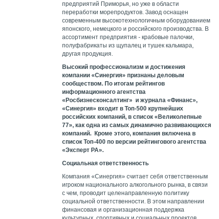
предприятий Приморья, но уже в области
переработки морепродуктов. Завод оснащен
современным высокотехнологичным оборудованием
японского, немецкого и российского производства. В
ассортимент предприятия - крабовые палочки,
полуфабрикаты из щупалец и тушек кальмара,
другая продукция.
Высокий профессионализм и достижения
компании «Синергия» признаны деловым
сообществом. По итогам рейтингов
информационного агентства
«Росбизнесконсалтинг» и журнала «Финанс»,
«Синергия» входит в Топ-500 крупнейших
российских компаний, в список «Великолепные
77», как одна из самых динамично развивающихся
компаний. Кроме этого, компания включена в
список Топ-400 по версии рейтингового агентства
«Эксперт РА».
Социальная ответственность
Компания «Синергия» считает себя ответственным
игроком национального алкогольного рынка, в связи
с чем, проводит целенаправленную политику
социальной ответственности. В этом направлении
финансовая и организационная поддержка
культурных, спортивных и социальных проектов,