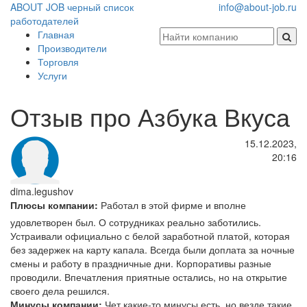
ABOUT JOB
черный список
info@about-job.ru
работодателей
Главная
Производители
Торговля
Услуги
Отзыв про Азбука Вкуса
15.12.2023,
20:16
dima.legushov
Плюсы компании:
Работал в этой фирме и вполне
удовлетворен был. О сотрудниках реально заботились.
Устраивали официально с белой заработной платой, которая
без задержек на карту капала. Всегда были доплата за ночные
смены и работу в праздничные дни. Корпоративы разные
проводили. Впечатления приятные остались, но на открытие
своего дела решился.
Минусы компании:
Чет какие-то минусы есть, но везде такие