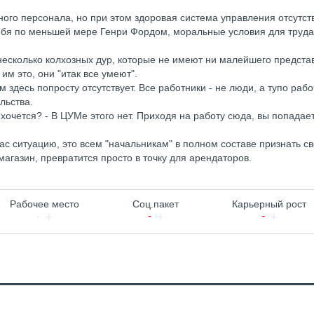
ого персонала, но при этом здоровая система управления отсутств
себя по меньшей мере Генри Фордом, моральные условия для труда
несколько колхозных дур, которые не имеют ни малейшего предста
им это, они "итак все умеют".
 здесь попросту отсутствует. Все работники - не люди, а тупо раб
льства.
 хочется? - В ЦУМе этого нет. Приходя на работу сюда, вы попадае
с ситуацию, это всем "начальникам" в полном составе признать с
магазин, превратится просто в точку для арендаторов.
Рабочее место
Соц.пакет
Карьерный рост