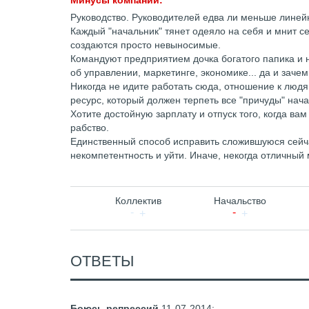
Минусы компании:
Руководство. Руководителей едва ли меньше линейн
Каждый "начальник" тянет одеяло на себя и мнит 
создаются просто невыносимые.
Командуют предприятием дочка богатого папика и 
об управлении, маркетинге, экономике... да и зачем 
Никогда не идите работать сюда, отношение к людям
ресурс, который должен терпеть все "причуды" нача
Хотите достойную зарплату и отпуск того, когда вам
рабство.
Единственный способ исправить сложившуюся сейча
некомпетентность и уйти. Иначе, некогда отличный 
Коллектив
Начальство
ОТВЕТЫ
Боюсь репрессий
11-07-2014
: