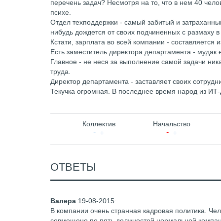
перечень задач? Несмотря на то, что в нем 40 чело
психе.
Отдел техподдержки - самый забитый и затраханный
нибудь дождется от своих подчиненных с размаху в
Кстати, зарплата во всей компании - составляется 
Есть заместитель директора департамента - мудак е
Главное - не неся за выполнение самой задачи ник
труда.
Директор департамента - заставляет своих сотрудни
Текучка огромная. В последнее время народ из ИТ-
Коллектив
Начальство
ОТВЕТЫ
Валера
19-08-2015
:
В компании очень странная кадровая политика. Чел
совмещено по пять должностей нормальной компан