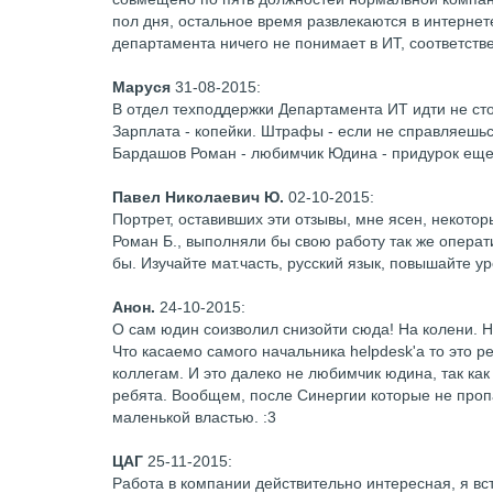
пол дня, остальное время развлекаются в интернет
департамента ничего не понимает в ИТ, соответстве
Маруся
31-08-2015
:
В отдел техподдержки Департамента ИТ идти не ст
Зарплата - копейки. Штрафы - если не справляешься
Бардашов Роман - любимчик Юдина - придурок еще т
Павел Николаевич Ю.
02-10-2015
:
Портрет, оставивших эти отзывы, мне ясен, некотор
Роман Б., выполняли бы свою работу так же операт
бы. Изучайте мат.часть, русский язык, повышайте у
Анон.
24-10-2015
:
О сам юдин соизволил снизойти сюда! На колени. 
Что касаемо самого начальника helpdesk'a то это 
коллегам. И это далеко не любимчик юдина, так как
ребята. Вообщем, после Синергии которые не пропа
маленькой властью. :3
ЦАГ
25-11-2015
:
Работа в компании действительно интересная, я вс