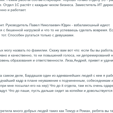
е. Отдел 1С растёт с каждым чихом бизнеса. Заместитель ИТ дире
нно и работает.
оит. Руководитель Павел Николаевич Юдин - взбаламошный идиот.
 с бешенной нагрузкой и что то не успеваешь сделать вовремя. Ес
от. Способен ругаться только с девушками.
ых могу назвать по фамилии. Скажу вам вот что: если бы вы работа
ивно и качественно, то ни повышений голоса, ни депремирований 
ровень образования и ответственности. Лиза,Андрей, привет и удачи
На самом деле, Бардашов один из адекванейших людей с кем я раб
редчайший кадр в плане неуважение к подчиненным, собеседникам 
 при мне посылал его на хер) Что до it отдела, там есть очень ода
дут. Что до паши, пусть дальше сидит за копейки и довольствуется
третила много добрых людей таких как Темур и Роман, ребята вы т