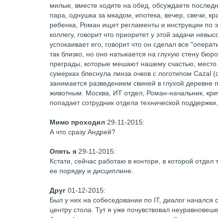
милые, вместе ходите на обед, обсуждаете последн
пара, однушка за мкадом, ипотека, вечер, свечи, крас
ребенка, Роман ищет регламенты и инструкции по эт
коллегу, говорит что приоритет у этой задачи невыс
успокаивает его, говорит что он сделал все "операт
так близко, но оно натыкается на глухую стену бюр
преграды, которые мешают нашему счастью, место 
сумерках блеснула линза очков с логотипом Cazal (
занимается разведением свиней в глухой деревне 
животным. Москва, ИТ отдел, Роман-начальник, кри
попадает сотрудник отдела технической поддержки, 
Мимо проходил
29-11-2015
:
А что сразу Андрей?
Опять я
29-11-2015
:
Кстати, сейчас работаю в конторе, в которой отдел
ее порядку и дисциплине.
Друг
01-12-2015
:
Был у них на собеседовании по IT, диалог начался с
центру стола. Тут я уже почувствовал неуравновеше