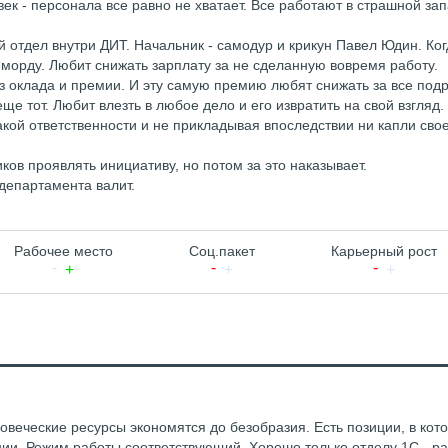
век - персонала все равно не хватает. Все работают в страшной зап
 отдел внутри ДИТ. Начальник - самодур и крикун Павел Юдин. Ког
 морду. Любит снижать зарплату за не сделанную вовремя работу.
из оклада и премии. И эту самую премию любят снижать за все подр
ще тот. Любит влезть в любое дело и его извратить на свой взгляд.
акой ответственности и не прикладывая впоследствии ни капли сво
ков проявлять инициативу, но потом за это наказывает.
департамента валит.
Рабочее место
Соц.пакет
Карьерный рост
овеческие ресурсы экономятся до безобразия. Есть позиции, в кот
ии. Режим работы соответствующий. Хорошо только отделу 1С - р