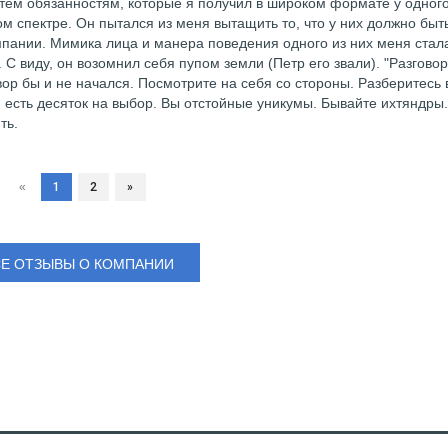
о тем обязанностям, которые я получил в широком формате у одног
 спектре. Он пытался из меня вытащить то, что у них должно быть
мпании. Мимика лица и манера поведения одного из них меня стал
. С виду, он возомнил себя пупом земли (Петр его звали). "Разгово
овор бы и не начался. Посмотрите на себя со стороны. Разберитесь 
 есть десяток на выбор. Вы отстойные уникумы. Бывайте ихтяндры.
ть.
«
1
2
»
СЕ ОТЗЫВЫ О КОМПАНИИ