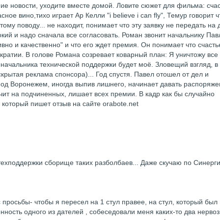
ие новости, уходите вместе домой. Ловите сюжет для фильма: сча
ное вино,тихо играет Ар Келли "i believe i can fly", Темур говорит ч
ому поводу... не находит, понимает что эту заявку не передать на 
окий и надо сначала все согласовать. Роман звонит начальнику Павл
ивно и качественно" и что его ждет премия. Он понимает что счаст
ократии. В голове Романа созревает коварный план: Я уничтожу все
начальника технической поддержки будет моё. Зловещий взгляд, в
скрытая реклама спонсора)... Год спустя. Павел отошел от дел и
под Воронежем, иногда выпив лишнего, начинает давать распоряж
чит на подчиненных, лишает всех премии. В кадр как бы случайно
который пишет отзыв на сайте orabote.net
 техподдержки сборище таких разболбаев... Даже скучаю по Синерги
 просьбы- чтобы я пересел на 1 стул правее, на стул, который был
нность одного из дателей , собеседовали меня каких-то два нерво