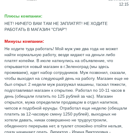
12:15
Плюсы компании:
НЕТ! НИЧЕГО ВАМ ТАМ НЕ ЗАПЛАТЯТ! НЕ ХОДИТЕ
РАБОТАТЬ В МАГАЗИН "СПАР"!
Минусы компании:
Не ходите туда работать! Мой муж уже два года не может
найти нормальную работу, везде кидают на деньги либо
платят копейки. В июле наткнулись на объявление, что
открывается новый магазин в г.Зеленоград (мы здесь
проживаем), идет набор сотрудников. Муж позвонил, сказали,
чтобы выходил на следующий день на работу. Магазин еще не
был открыт. 2 недели муж разгружал машины, таскал тяжести,
подготавливал магазин к открытию. Работал по 10-11 часов в
день (обещали платить по 125 рублей за час). Магазин
открылся, мужа определили продавцом в отдел напитков,
чипсов и подобной ерунды. Отработал еще неделю (обещали
платить за 12-часовую смену 1250 рублей), выходных не
хотели давать, никак совершенно не трудоустроили,
обеденного перерыва нет, в туалет спокойно отойти нельзя,
сразу начинают орать. Директор - Ирина Викторовна -