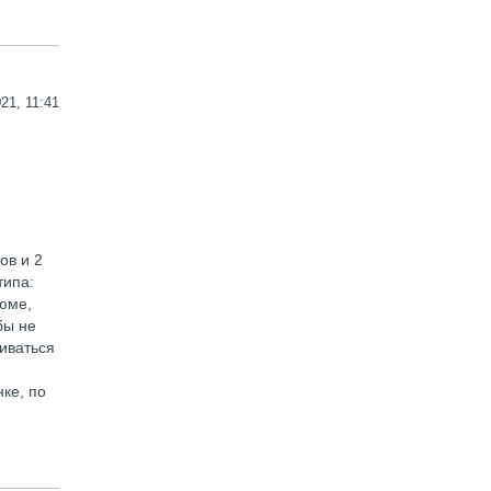
21, 11:41
ов и 2
типа:
зюме,
бы не
биваться
ке, по