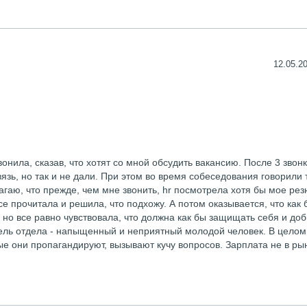
12.05.20
онила, сказав, что хотят со мной обсудить вакансию. После 3 звонк
зь, но так и не дали. При этом во время собеседования говорили 
олагаю, что прежде, чем мне звонить, hr посмотрела хотя бы мое ре
се прочитала и решила, что подхожу. А потом оказывается, что как 
ю, но все равно чувствовала, что должна как бы защищать себя и до
ель отдела - напыщенный и неприятный молодой человек. В целом
ые они пропагандируют, вызывают кучу вопросов. Зарплата не в рын