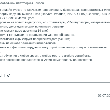
овательной платформы Eduson
 онлайн-курсов по ключевым направлениям бизнеса для корпоративных клие
перты ведущих бизнес-школ (Harvard, Wharton, INSEAD, LBS, Сколково), бизн
из KPMG и Merrill Lynch;
урсов — не только видеоуроки, но и тренажеры, VR-симуляторы, интерактивны
риями, где студенты сами принимают решения;
е курсы и демо-доступ на 14 дней;
ступ к HR-курсам по организации удаленной работы;
леживает и фиксирует прогресс каждого ученика;
даны на основе реальных бизнес-кейсов;
чения профессиям сотрудники могут пройти переподготовку и освоить новую
;
т обучения в любое время, в любом месте, с любого устройства;
рсов постоянно пополняется, а учебные материалы обновляются.
.TV
02.07.20