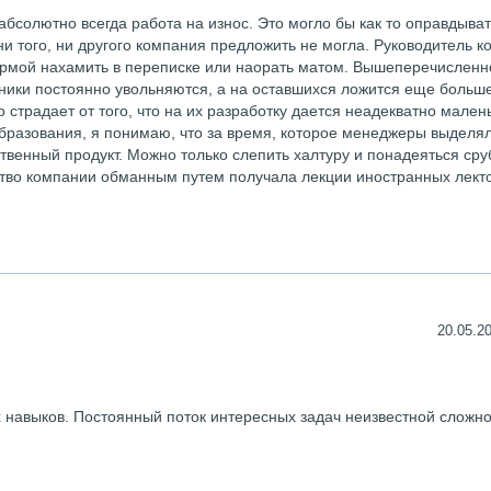
бсолютно всегда работа на износ. Это могло бы как то оправдыва
и того, ни другого компания предложить не могла. Руководитель 
ормой нахамить в переписке или наорать матом. Вышеперечислен
дники постоянно увольняются, а на оставшихся ложится еще больш
страдает от того, что на их разработку дается неадекватно мален
бразования, я понимаю, что за время, которое менеджеры выделя
твенный продукт. Можно только слепить халтуру и понадеяться сру
дство компании обманным путем получала лекции иностранных лект
20.05.20
х навыков. Постоянный поток интересных задач неизвестной сложно