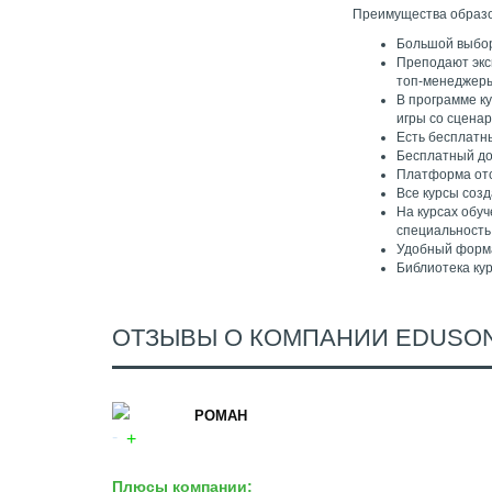
Преимущества образ
Большой выбор
Преподают экс
топ-менеджеры 
В программе к
игры со сцена
Есть бесплатны
Бесплатный до
Платформа отс
Все курсы соз
На курсах обу
специальность
Удобный форма
Библиотека ку
ОТЗЫВЫ О КОМПАНИИ EDUSON
РОМАН
Плюсы компании: