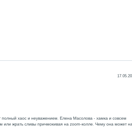
17.05.20
ит полный хаос и неуважением. Елена Масолова - хамка и совсем
м или жрать сливы причмокивая на zoom-колле. Чему она может н