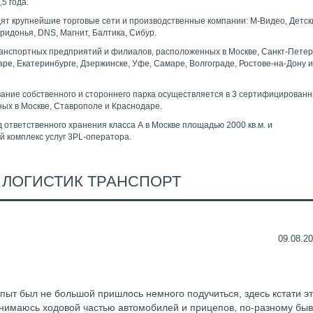
,5 года.
дят крупнейшие торговые сети и производственные компании: М-Видео, Детск
идонья, DNS, Магнит, Балтика, Сибур.
ранспортных предприятий и филиалов, расположенных в Москве, Санкт-Петер
ре, Екатеринбурге, Дзержинске, Уфе, Самаре, Волгограде, Ростове-на-Дону 
вание собственного и стороннего парка осуществляется в 3 сертифицирован
ых в Москве, Ставрополе и Краснодаре.
 ответственного хранения класса А в Москве площадью 2000 кв.м. и
 комплекс услуг 3PL-оператора.
 ЛОГИСТИК ТРАНСПОРТ
09.08.20
пыт был не большой пришлось немного подучиться, здесь кстати э
анимаюсь ходовой частью автомобилей и прицепов, по-разному бы