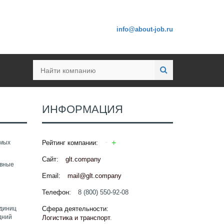
info@about-job.ru
ИНФОРМАЦИЯ
ямых
Рейтинг компании:
Сайт:
glt.company
овные
Email:
mail@glt.company
Телефон:
8 (800) 550-92-08
единиц
Сфера деятельности:
дний
Логистика и транспорт
.