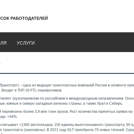
СОК РАБОТОДАТЕЛЕЙ
ВЛЯ
УСЛУГИ
Т
 Транспорт) – одна из ведущих транспортных компаний России в сегменте пр
 Входит в ТОП 20 FTL-перевозчиков.
твляет грузоперевозки по российским и международным направлениям. Осн
е, южные и северо-западные регионы страны, а также Урал и Сибирь.
й перевезено более 3,9 млн тонн грузов. Рост количества принятых заявок на
ода: +44%.
асчитывает >1380 автопоездов, 150 единиц малотоннажного транспорта, 60 
о транспорта (зерновозы). В 2021 году GLT приобрела 70 новых тягачей. Сре