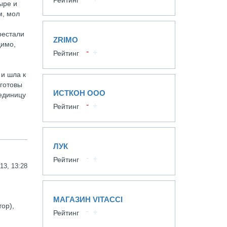
Рейтинг
ыре и
м, мол
рестали
ZRIMO
димо,
Рейтинг
 и шла к
 готовы
ИСТКОН ООО
 единицу
Рейтинг
ЛУК
Рейтинг
13, 13:28
МАГАЗИН VITACCI
ор),
Рейтинг