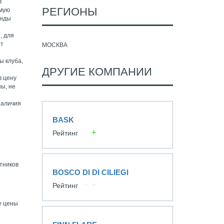
в
РЕГИОНЫ
амую
енды
, для
ет
МОСКВА
ы клуба,
ДРУГИЕ КОМПАНИИ
в цену
ны, не
наличия
BASK
Рейтинг
стников
BOSCO DI DI CILIEGI
Рейтинг
е цены