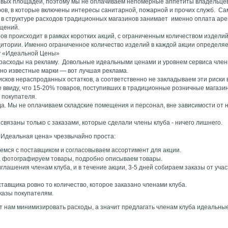
говых площадей, поэтому мы не оплачиваем непомерные аппетиты владельце
ров, в которые включены интересы санитарной, пожарной и прочих служб. С
 в структуре расходов традиционных магазинов занимает именно оплата ар
щений.
в происходит в рамках коротких акций, с ограниченным количеством изделий
итории. Именно ограниченное количество изделий в каждой акции определя
у «Идеальной Цены»
асходы на рекламу. Довольные идеальными ценами и уровнем сервиса член
рно известные марки — вот лучшая реклама.
сков нераспроданных остатков, а соответственно не закладываем эти риски 
е ввиду, что 15-20% товаров, поступивших в традиционные розничные магази
 покупателя.
ада. Мы не оплачиваем складские помещения и персонал, вне зависимости от 
вязаны только с заказами, которые сделали члены клуба - ничего лишнего.
«Идеальная цена» чрезвычайно проста:
емся с поставщиком и согласовываем ассортимент для акции.
, фотографируем товары, подробно описываем товары.
лашения членам клуба, и в течение акции, 3-5 дней собираем заказы от уча
тавщика ровно то количество, которое заказано членами клуба.
казы покупателям.
т нам минимизировать расходы, а значит предлагать членам клуба идеальны