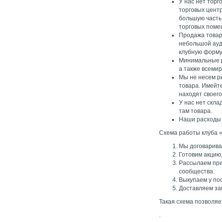
У нас нет тор
торговых цент
большую часть
торговых поме
Продажа товаро
небольшой ауд
клубную форм
Минимальные р
а также всеми
Мы не несем ри
товара. Имейт
находят своего
У нас нет скл
там товара.
Наши расходы с
Схема работы клуба 
Мы договарива
Готовим акцию
Рассылаем приг
сообщества.
Выкупаем у пос
Доставляем за
Такая схема позволяе
.