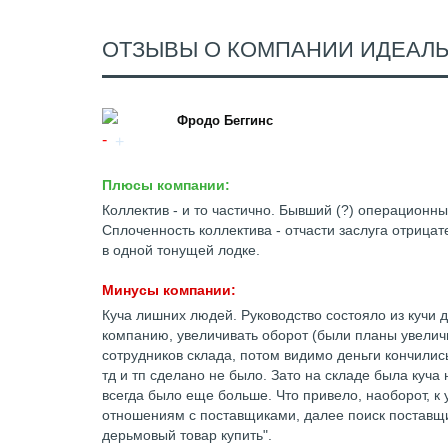
ОТЗЫВЫ О КОМПАНИИ ИДЕАЛ
Фродо Беггинс
Плюсы компании:
Коллектив - и то частично. Бывший (?) операционн
Сплоченность коллектива - отчасти заслуга отрица
в одной тонущей лодке.
Минусы компании:
Куча лишних людей. Руководство состояло из кучи 
компанию, увеличивать оборот (были планы увеличит
сотрудников склада, потом видимо деньги кончилис
тд и тп сделано не было. Зато на складе была куча
всегда было еще больше. Что привело, наоборот, 
отношениям с поставщиками, далее поиск поставщ
дерьмовый товар купить".