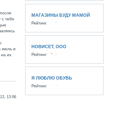
 после
МАГАЗИНЫ БУДУ МАМОЙ
 с тебя
Рейтинг
щью
 валяясь
о
НОВИСЕТ, ООО
а июль и
Рейтинг
 на их
Я ЛЮБЛЮ ОБУВЬ
Рейтинг
13, 13:06