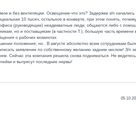
ое и без вентиляции. Освещение-что это? Задержки з/п начались
циальная 10 тысяч, остальное в конверте, при этом понять, почему
 офиса (руководящие) неадекватные люди, общаются либо с помо
дникам, но и поставщикам (в частности Т.), большую часть времени
общения о рабочих моментах.
чшении положения, но.. В августе абсолютно всем сотрудникам был
аписать заявление по собственному желанию задним числом! З/п з
оем. Сейчас эта компания решила снова подниматься. Не ведитесь
копейки и вытрясут последние нервы!
05.10.20