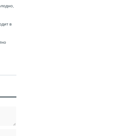
олодно,
одит в
тно