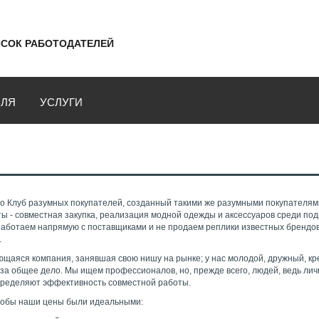
СОК РАБОТОДАТЕЛЕЙ
ВЛЯ
УСЛУГИ
то Клуб разумных покупателей, созданный такими же разумными покупателям
 - совместная закупка, реализация модной одежды и аксессуаров среди под
работаем напрямую с поставщиками и не продаем реплики известных брендов
.
ющаяся компания, занявшая свою нишу на рынке; у нас молодой, дружный, к
за общее дело. Мы ищем профессионалов, но, прежде всего, людей, ведь ли
определяют эффективность совместной работы.
чтобы наши цены были идеальными: