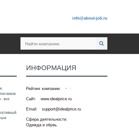
info@about-job.ru
ИНФОРМАЦИЯ
и.
Рейтинг компании:
писчиков
Сайт:
www.idealprice.ru
 - все
Email:
support@idealprice.ru
реативный
чные
Сфера деятельности:
Одежда и обувь
.