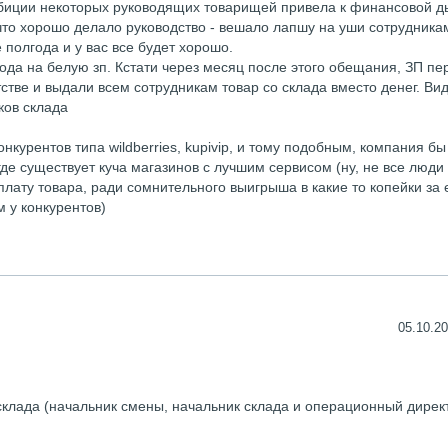
биции некоторых руководящих товарищей привела к финансовой д
то хорошо делало руководство - вешало лапшу на уши сотрудника
 полгода и у вас все будет хорошо.
да на белую зп. Кстати через месяц после этого обещания, ЗП пе
стве и выдали всем сотрудникам товар со склада вместо денег. Ви
ков склада
нкурентов типа wildberries, kupivip, и тому подобным, компания бы
де существует куча магазинов с лучшим сервисом (ну, не все люди
плату товара, ради сомнительного выигрыша в какие то копейки за
м у конкурентов)
05.10.20
склада (начальник смены, начальник склада и операционный директ