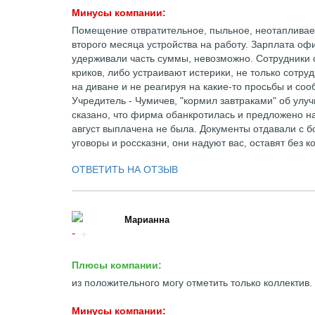
Минусы компании:
Помещение отвратительное, пыльное, неотапливаем
второго месяца устройства на работу. Зарплата офи
удерживали часть суммы, невозможно. Сотрудники
криков, либо устраивают истерики, не только сотру
на диване и не реагируя на какие-то просьбы и со
Учредитель - Чумичев, "кормил завтраками" об улу
сказано, что фирма обанкротилась и предложено н
август выплачена не была. Документы отдавали с б
уговоры и россказни, они надуют вас, оставят без 
ОТВЕТИТЬ НА ОТЗЫВ
Марианна
Плюсы компании:
из положительного могу отметить только коллектив.
Минусы компании: