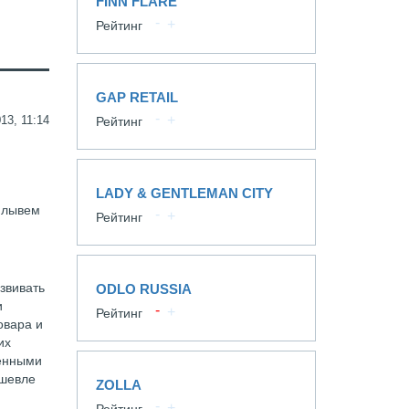
FINN FLARE
Рейтинг
GAP RETAIL
13, 11:14
Рейтинг
LADY & GENTLEMAN CITY
 плывем
Рейтинг
звивать
ODLO RUSSIA
и
Рейтинг
овара и
их
ченными
ешевле
ZOLLA