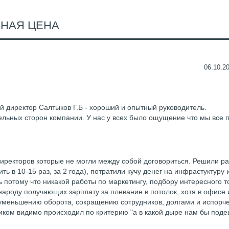
ЬНАЯ ЦЕНА
06.10.20
ый директор Салтыков Г.Б - хороший и опытный руководитель.
тельных сторон компании. У нас у всех было ощущение что мы все
директоров которые не могли между собой договориться. Решили ра
ь в 10-15 раз, за 2 года), потратили кучу денег на инфрастуктуру 
ь потому что никакой работы по маркетингу, подбору интересного т
 народу получающих зарплату за плевание в потолок, хотя в офисе 
к уменьшению оборота, сокращению сотрудников, долгами и испор
иком видимо происходил по критерию "а в какой дыре нам бы под