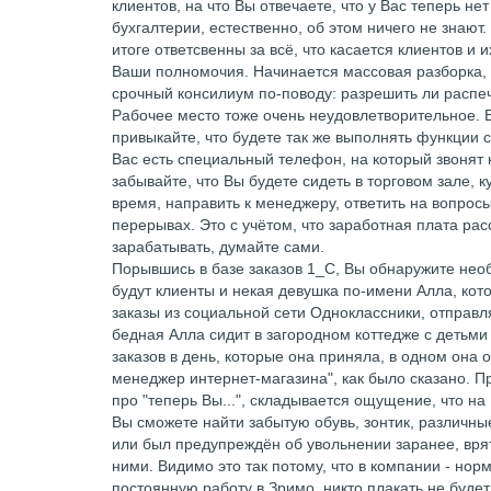
клиентов, на что Вы отвечаете, что у Вас теперь не
бухгалтерии, естественно, об этом ничего не знают.
итоге ответсвенны за всё, что касается клиентов и 
Ваши полномочия. Начинается массовая разборка, к
срочный консилиум по-поводу: разрешить ли распеч
Рабочее место тоже очень неудовлетворительное. 
привыкайте, что будете так же выполнять функции
Вас есть специальный телефон, на который звонят 
забывайте, что Вы будете сидеть в торговом зале, 
время, направить к менеджеру, ответить на вопро
перерывах. Это с учётом, что заработная плата ра
зарабатывать, думайте сами.
Порывшись в базе заказов 1_С, Вы обнаружите нео
будут клиенты и некая девушка по-имени Алла, кот
заказы из социальной сети Одноклассники, отправл
бедная Алла сидит в загородном коттедже с детьми
заказов в день, которые она приняла, в одном она 
менеджер интернет-магазина", как было сказано. П
про "теперь Вы...", складывается ощущение, что 
Вы сможете найти забытую обувь, зонтик, различны
или был предупреждён об увольнении заранее, врят
ними. Видимо это так потому, что в компании - но
постоянную работу в Зримо, никто плакать не будет