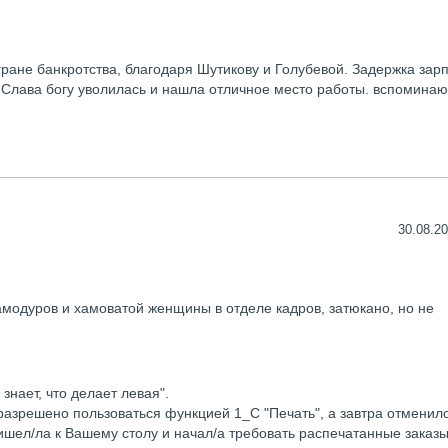
 гране банкротства, благодаря Шутикову и Голубевой. Задержка зар
. Слава богу уволилась и нашла отличное место работы. вспоминаю
30.08.20
амодуров и хамоватой женщины в отделе кадров, затюкано, но не
знает, что делает левая".
разрешено пользоваться функцией 1_С "Печать", а завтра отменило
ришел/ла к Вашему столу и начал/а требовать распечатанные заказ