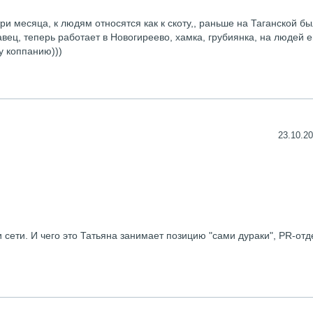
ри месяца, к людям относятся как к скоту,, раньше на Таганской б
вец, теперь работает в Новогиреево, хамка, грубиянка, на людей е
у коппанию)))
23.10.20
 сети. И чего это Татьяна занимает позицию "сами дураки", PR-отд