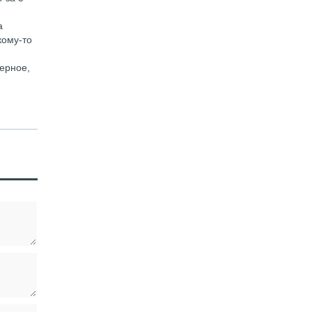
а
кому-то
верное,