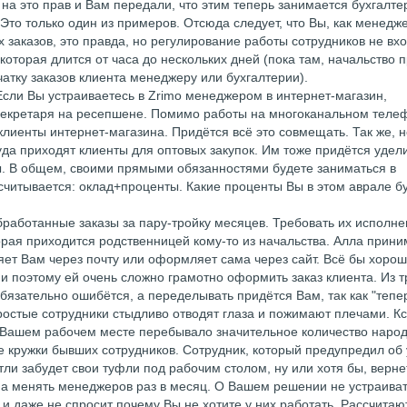
т на это прав и Вам передали, что этим теперь занимается бухгалте
 Это только один из примеров. Отсюда следует, что Вы, как менедже
их заказов, это правда, но регулирование работы сотрудников не вхо
оторая длится от часа до нескольких дней (пока там, начальство 
атку заказов клиента менеджеру или бухгалтерии).
Если Вы устраиваетесь в Zrimo менеджером в интернет-магазин,
 секретаря на ресепшене. Помимо работы на многоканальном телеф
клиенты интернет-магазина. Придётся всё это совмещать. Так же, н
куда приходят клиенты для оптовых закупок. Им тоже придётся удел
сы. В общем, своими прямыми обязанностями будете заниматься в
ссчитывается: оклад+проценты. Какие проценты Вы в этом аврале б
бработанные заказы за пару-тройку месяцев. Требовать их исполн
орая приходится родственницей кому-то из начальства. Алла прини
яет Вам через почту или оформляет сама через сайт. Всё бы хорош
 и поэтому ей очень сложно грамотно оформить заказ клиента. Из т
обязательно ошибётся, а переделывать придётся Вам, так как "тепе
ростые сотрудники стыдливо отводят глаза и пожимают плечами. Кс
на Вашем рабочем месте перебывало значительное количество народ
е кружки бывших сотрудников. Сотрудник, который предупредил об
ли забудет свои туфли под рабочим столом, ну или хотя бы, верне
рма менять менеджеров раз в месяц. О Вашем решении не устраива
 и даже не спросит почему Вы не хотите у них работать. Рассчитают