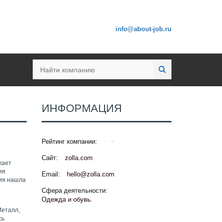
info@about-job.ru
ИНФОРМАЦИЯ
Рейтинг компании:
Сайт:
zolla.com
жает
ия
Email:
hello@zolla.com
ция нашла
Сфера деятельности:
Одежда и обувь
.
Металл,
сь