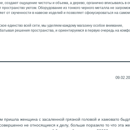
е, создают ощущение чистоты и объема, а дерево, органично вписываясь в 
 пространство уютом. Оборудование из тонкого черного металла не загромо
ляет от скученности в навеске изделий и позволяет сфокусироваться на самом
кое единство всей сети, мы уделяем каждому магазину особое внимание,
батывая решения пространства, и ориентируемся в первую очередь на комф
09.02.20
ом пришла женщина с засаленной грязной головой и хамовато быд
 совершенно не относящиеся к делу, больше поразило то что эта 