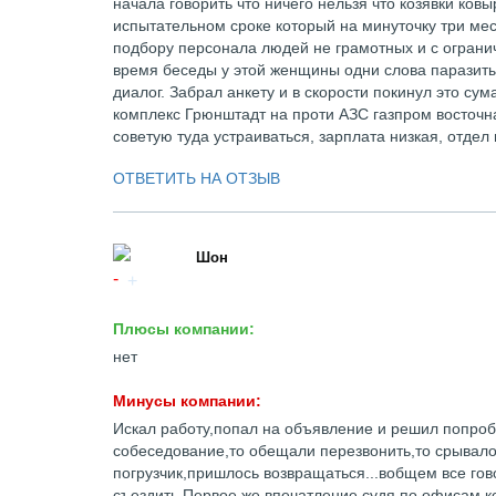
начала говорить что ничего нельзя что козявки ковы
испытательном сроке который на минуточку три мес
подбору персонала людей не грамотных и с ограни
время беседы у этой женщины одни слова паразиты 
диалог. Забрал анкету и в скорости покинул это су
комплекс Грюнштадт на проти АЗС газпром восточна
советую туда устраиваться, зарплата низкая, отдел
ОТВЕТИТЬ НА ОТЗЫВ
Шон
Плюсы компании:
нет
Минусы компании:
Искал работу,попал на объявление и решил попробов
собеседование,то обещали перезвонить,то срывалос
погрузчик,пришлось возвращаться...вобщем все гов
съездить.Первое же впечатление судя по офисам,к