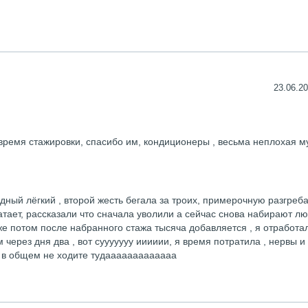
23.06.20
время стажировки, спасибо им, кондиционеры , весьма неплохая м
дный лёгкий , второй жесть бегала за троих, примерочную разгреба
атает, рассказали что сначала уволили а сейчас снова набирают лю
 уже потом после набранного стажа тысяча добавляется , я отработа
через дня два , вот сууууууу ииииии, я время потратила , нервы и
и в общем не ходите тудааааааааааааа