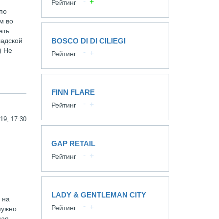
Рейтинг
по
м во
ать
ладской
BOSCO DI DI CILIEGI
) Не
Рейтинг
FINN FLARE
Рейтинг
19, 17:30
GAP RETAIL
Рейтинг
LADY & GENTLEMAN CITY
 на
Рейтинг
нужно
ная