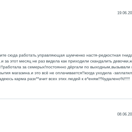
19.06.20
 идите сюда работать.управляющая шумченко настя-редкостная гнид
.и за этот месяц не раз видела как приходили скандалить девочки,
п!!работала за семерых!постоянно дёргали по выходным,вызывали 
ытия магазина.и это всё не оплачивается!!когда уходила -заплатил
адеюсь карма разх**ачит всех этих людей к е*еням!!%удалено%!!!!!
08.06.20