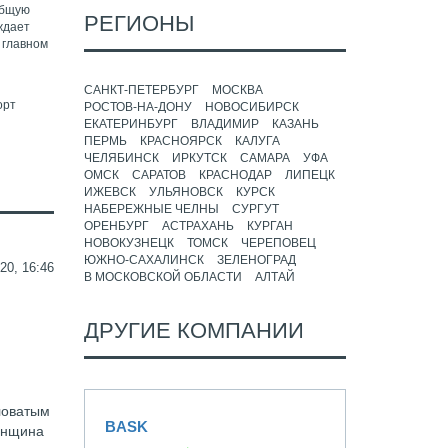
общую
РЕГИОНЫ
ждает
 главном
САНКТ-ПЕТЕРБУРГ
МОСКВА
орт
РОСТОВ-НА-ДОНУ
НОВОСИБИРСК
ЕКАТЕРИНБУРГ
ВЛАДИМИР
КАЗАНЬ
ПЕРМЬ
КРАСНОЯРСК
КАЛУГА
ЧЕЛЯБИНСК
ИРКУТСК
САМАРА
УФА
ОМСК
САРАТОВ
КРАСНОДАР
ЛИПЕЦК
ИЖЕВСК
УЛЬЯНОВСК
КУРСК
НАБЕРЕЖНЫЕ ЧЕЛНЫ
СУРГУТ
ОРЕНБУРГ
АСТРАХАНЬ
КУРГАН
НОВОКУЗНЕЦК
ТОМСК
ЧЕРЕПОВЕЦ
ЮЖНО-САХАЛИНСК
ЗЕЛЕНОГРАД
20, 16:46
В МОСКОВСКОЙ ОБЛАСТИ
АЛТАЙ
ДРУГИЕ КОМПАНИИ
ловатым
BASK
женщина