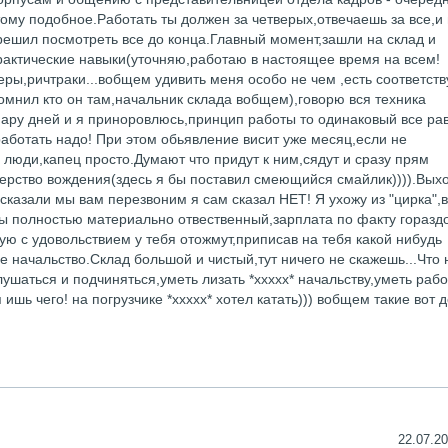
ому подобное.Работать ты должен за четверых,отвечаешь за все,и
решил посмотреть все до конца.Главный момент,зашли на склад и
рактические навыки(уточняю,работаю в настоящее время на всем!
еры,ричтраки...вобщем удивить меня особо не чем ,есть соответс
омнил кто он там,начальник склада вобщем),говорю вся техника
ару дней и я приноровлюсь,принцип работы то одинаковый все ра
 работать надо! При этом обьявление висит уже месяц,если не
люди,капец просто.Думают что придут к ним,сядут и сразу прям
терство вождения(здесь я бы поставил смеющийся смайлик)))).Выхо
сказали мы вам перезвоним я сам сказал НЕТ! Я ухожу из "цирка",в
 ты полностью материально отвественный,зарплата по факту горазд
ую с удовольствием у тебя отожмут,приписав на тебя какой нибудь
 начальство.Склад большой и чистый,тут ничего не скажешь...Что
лушаться и подчиняться,уметь лизать *xxxxx* начальству,уметь рабо
шь чего! на погрузчике *xxxxx* хотел катать))) вобщем такие вот 
22.07.20