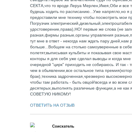
СЕКТА,что то вроде Леруа Мерлен,Икея,Оби и все т
будешь ходить по расписанию...Уже напрягло,но я 
предоставили мне технику чтобы посмотреть мои п
Погрузчик электрический,дизельный,электроштабел
удостоверение,права),НО! первые же слова (не зап
разная,фирмы разные,органы управления разные,п
тут мне в ответ - некогда нам ждать пару дней,нам
больше...Вобщем на столько самоуверенные в себе 
полетят,выписывая кульбиты и показывая свое мас
конторы я для себя уже сделал выводы и когда мне 
очередной "цирк" приходить не собираюсь. И так -
чем в обьявлении,все остальное типа премия(котор
брак),техника задроченная,чрезмерно высокомерное
чтобы там работать - быть овцой!всегда и во всем с
десятерых,выполнять различные функции,а не как я и
СОВЕТУЮ НИКОМУ!
ОТВЕТИТЬ НА ОТЗЫВ
Соискатель