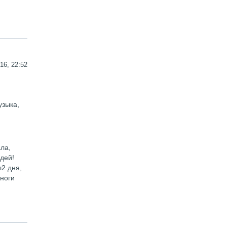
16, 22:52
узыка,
ла,
дей!
л2 дня,
 ноги