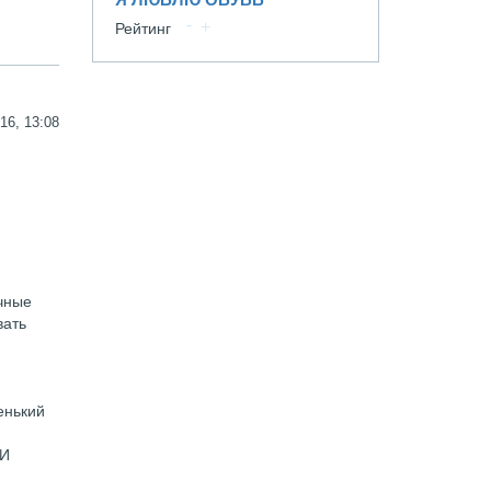
Рейтинг
16, 13:08
чные
вать
енький
 И