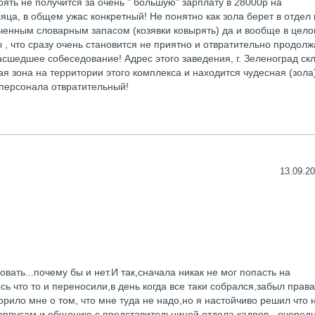
рять не получится за очень " большую" зарплату в 28000р на
яца, в общем ужас конкретный! Не понятно как зола берет в отдел 
ченным словарным запасом (козявки ковырять) да и вообще в цело
, что сразу очень становится не приятно и отвратительно продолж
масшедшее собеседование! Адрес этого заведения, г. Зеленоград ск
я зона на территории этого комплекса и находится чудесная (зола
 персонала отвратительный!
13.09.20
ать...почему бы и нет.И так,сначала никак не мог попасть на
ь что то и переносили,в день когда все таки собрался,забыл права
орило мне о том, что мне туда не надо,но я настойчиво решил что 
орпусам и общению с представительницей отдела кадров - очеред