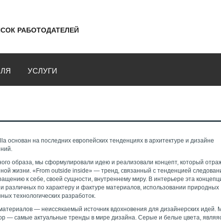
СОК РАБОТОДАТЕЛЕЙ
ВЛЯ
УСЛУГИ
lla основан на последних европейских тенденциях в архитектуре и дизайне
ний.
ного образа, мы сформулировали идею и реализовали концепт, который отра
й жизни. «From outside inside» — тренд, связанный с тенденцией следован
ращению к себе, своей сущности, внутреннему миру. В интерьере эта концеп
ии различных по характеру и фактуре материалов, использовании природных
ных технологических разработок.
материалов — неиссякаемый источник вдохновения для дизайнерских идей. 
ор — самые актуальные тренды в мире дизайна. Серые и белые цвета, являя