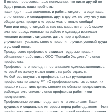
В основе профсоюза наше понимание, что никто другой не
будет решать наши проблемы,
наши идеи, наша активность и работа каждого - а еще наша
сплоченность и солидарность друг с другом, потому что у нас
общие цели, придти к которым можно только сообща!
Рано или поздно каждый из нас сталкивается с проблемами
или несправедливостью на работе и однажды возникает
желание изменить ситуацию, дать отпор и добиться
улучшения - уважительного отношения, лучших условий труда
и условий оплат.
Прежде всего профсоюз отстаивает трудовые права и
обязанности работников ООО "ПепсиКо Холдингс" членов
профсоюза.
Профсоюз - это последняя организация единомышленников,
который по закону может влиять на работодателя.
Не бойтесь вступать в профсоюз, так как руководство
профсоюза по закону РФ «О профессиональных союзах, их
правах и гарантиях деятельности» не обязано предоставлять
работодателю список членов профсоюза работников
предприятия.
Профсоюзные органы представляют и отстаивают Ваши
трудовые и социальные интересы перед работодателем. Член
профсоюза имеет право получить от своей профорганизации