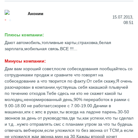
Аноним
15.07.2013,
08:51
Плюсы компании:
Дают автомобиль,топливные карты,страховка,белая
зарплата,мобильная связь.ВСЕ !!!...
Минусы компании:
Дам вам хороший совет,после собеседования пообщайтесь со
сотрудниками продаж и сравните что говорят на
собеседование а что творится по факту.От себя скажу,Я очень
разочарован в компании,чуствуешь себя какашкой плывучей
по течению отходов.Тебе сдесь ни кто не скажет какой ты
молодец,ненормированный день,90% переработок в рамки с
9.00-18.00 не работает,скорее с 7.00-19.00.Дачики в
машинах,кпк с жпс в руках,ты всегда на ладоне парень.30-50
звонков за день от руководства,где ты,как успехи,что ты сделал
и т.д...нужго отправлять смс с планами утром за что ты будешь
отвечать вебчером,если уложился то без звонка от ТСМ,а если
не уложился жди звонка,мин.на 30.Кажды второй хочет