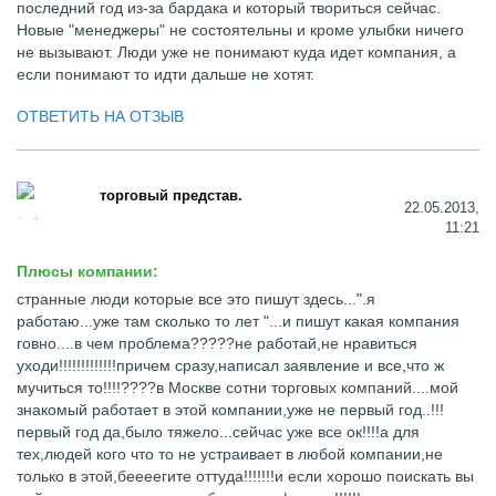
последний год из-за бардака и который твориться сейчас.
Новые "менеджеры" не состоятельны и кроме улыбки ничего
не вызывают. Люди уже не понимают куда идет компания, а
если понимают то идти дальше не хотят.
ОТВЕТИТЬ НА ОТЗЫВ
торговый представ.
22.05.2013,
11:21
Плюсы компании:
странные люди которые все это пишут здесь...".я
работаю...уже там сколько то лет "...и пишут какая компания
говно....в чем проблема?????не работай,не нравиться
уходи!!!!!!!!!!!!!причем сразу,написал заявление и все,что ж
мучиться то!!!!????в Москве сотни торговых компаний....мой
знакомый работает в этой компании,уже не первый год..!!!
первый год да,было тяжело...сейчас уже все ок!!!!а для
тех,людей кого что то не устраивает в любой компании,не
только в этой,беееегите оттуда!!!!!!!и если хорошо поискать вы