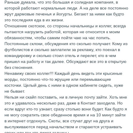
Раньше думала, что это большая и солидная компания, в
которой работают нормальные люди. А на деле все постоянно
жрут дармовые печенья и йогурты. Бегают за ними как будто
это последняя еда в их жизни.
Отношение скотское, со стороны начальницы и коллег, всегда
пытаются нагрузить работой, которая не относится к моим
обязанностям, чтобы самим пойти чаю на час попить.
Постоянные склоки, обсуждения кто сколько получает. Кому из
футболистов и сколько заплатили за рекламу, кто поехал в
командировку и сколько стоил отель и перелет, кто в чем
пришел на работу и так далее. Обсуждают все это в открытую
без стеснения.
Ненавижу своих коллег!!! Каждый день видеть эти крысиные
морды, постоянно что-то жрущие или перемывающие
косточки. Целый день с ними в одном кабинете сидеть, хуже
не бывает.
Нельзя ни скайп поставить, ни в личную почту зайти. Хоть мне
это и удавалось несколько раз, даже в Контакт заходила. Но
если вдруг кто-то узнает, сразу столько вони будет. Как будто я
не могу сократить свое обеденное время и на 10 минут зайти
в интернет отдохнуть. Скоты, все стучат друг на друга и
выслуживаются перед начальством и стараются устраивать
своих или тех кто лижет задницы.