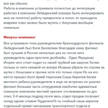
все как обычно
Работа в компании устраивала полностью до интеграции
работал в компании Лебедянский (нахера было интегрировать
мне не понятно) работу превратили а понос зп приходила
вовремя плюс можно было мутить с бонусами вообщем
номально
Минусы компании:
Все устраивало пока руководителем Краснодарского филиала
Лебедянский был Коля Безлепкин благодаря нему филиал
был лучшим в России несколько раз но после него
руководитель одни простите долбоебы . Один Якущенко
Игорек чего стоит ходил со своей трубкой как шерлок Холмс
пользы от него никакой но вскоре Игорька убрали по слухам за
мутки с бонусами и прочее хотя это только слухи Но на его
место пришел болл яркий персонаж Саша Кирилов более
жесткого уебана руководителя я еще не встречал он ушатал
филиал большая часть сотрудников наиболее адекватные
покинули компанию жесткий пресинг отслеживание по дпс
плюс 3-4 месяца подряд почти весь отдел продаж получает
оклад одним словом %удалено% ты гнойный саша кирилов
отдельный привет механикам транспортного отдела в