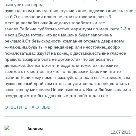
выслужиться перед
руководством,последствие,стукачивание,подсиживание,сплетни,
за.б.О выполнении плана не стоит и говорить,раз в 3
месяца,раслабят ошейник,дадут заработать и все
заново.Рабочие субботы,частые маркитуры по маршруту 2-3 в
месяц.Будте готовы что вся машина будет заполнена
рекламой.От безысходности компания открыла двери всем
жилающим,будь ты мерчендайзер или иностранец,добро
пожаловать,вас ждут.И на конец о даставке,есть вне гласное
правило,возврата быть не должно,так что запасайтесь
денюшкой.Все жить хотят и водители тоже,так что ждите
звонков от клиентов,что что-то не довезли,брак или что-то
выпино.Если кому помог пожалуйста,а если вы экстримал,вам
нужен вечный драйв,вы готовы опустится на колени,вставить в
свою голову микрочим Пепси выполгять Все и Любые задачи и
всегда при этом быть доволным,эта работа для вас.
ОТВЕТИТЬ НА ОТЗЫВ
Аноним
12.07.2013,