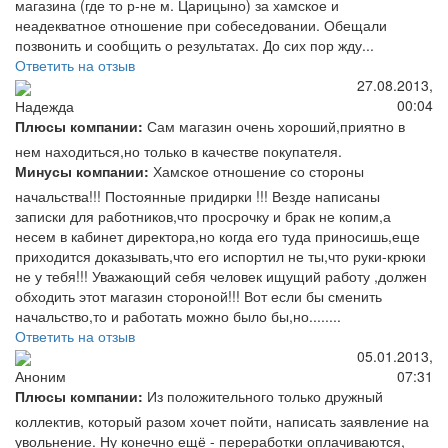
магазина (где то р-не м. Царицыно) за хамское и
неадекватное отношение при собеседовании. Обещали
позвонить и сообщить о результатах. До сих пор жду...
Ответить на отзыв
27.08.2013,
00:04
Надежда
Плюсы компании:
Сам магазин очень хороший,приятно в
нем находиться,но только в качестве покупателя.
Минусы компании:
Хамское отношение со стороны
начальства!!! Постоянные придирки !!! Везде написаны
записки для работников,что просрочку и брак не копим,а
несем в кабинет директора,но когда его туда приносишь,еще
приходится доказывать,что его испортил не ты,что руки-крюки
не у тебя!!! Уважающий себя человек ищущий работу ,должен
обходить этот магазин стороной!!! Вот если бы сменить
начальство,то и работать можно было бы,но........
Ответить на отзыв
05.01.2013,
07:31
Аноним
Плюсы компании:
Из положительного только дружный
коллектив, который разом хочет пойти, написать заявление на
увольнение. Ну конечно ещё - переработки оплачиваются,