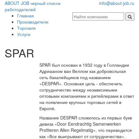
ABOUT JOB
черный список
info@about-job.ru
работодателей
Главная
Производители
Торговля
Услуги
SPAR
SPAR был основан в 1932 году в Голландии
Адриааном ван Веллом как добровольная
сеть бакалейщиков под названием
«DESPAR». Основная цель - обеспечить
сотрудничество между независимыми
оптовыми компаниями и ритейлерами в ответ
на появление крупных торговых сетей в
Европe.
Название DESPAR сложилось из первых букв
девиза «Door Eendrachtig Samenwerken
Profiteren Allen Regelmatig», что переводится
как «Все выигрывают от сотрудничества».