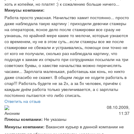
хоть и копейки, но платят :) к сожалению больше ничего...
Минусы компании:
Работа просто ужасная. Начильство хамит постоянно... просто
даже наблюдала такую картину : приходили девочки стажеры
на операторов, ясное дело после стажировки все сразу не
узнаешь, по крайней мере какие то мелочи, которые узнаются
со временем, ну не в этом суть...если стажеры все же после
стажировки не сбежали и устраивались, помощи они точно не
от кого не получали, сколько раз наблюдала картину, что
подходя к замам их открыто при сотрудниках посылали на три
советских буквы, о хамстве начальства можно перечислять
часами... Зарплата маленькая, работаешь как конь, но никто
даже спасибо не скажет. В общем люди не ходите работать в
спар!!! Работать будете не за 2х, а за 5х человек, причём с
каждым днём работа только увеличивается, а с зарплаты
постоянно пытаются что либо списать.
Ответить на отзыв
08.10.2009,
11:37
Аноним
Плюсы компании:
Не указаны
Минусы компании:
Вакансия курьер в данной компании не