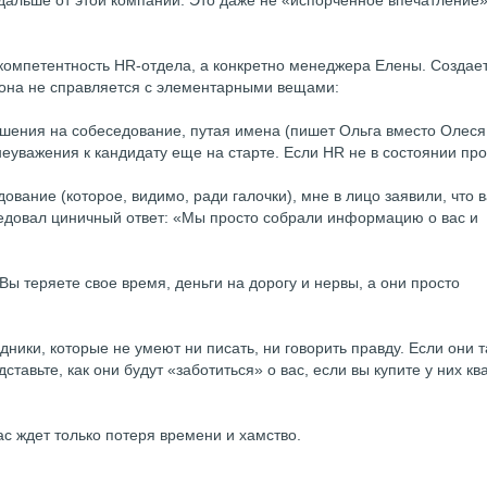
дальше от этой компании. Это даже не «испорченное впечатление»
компетентность HR-отдела, а конкретно менеджера Елены. Создае
ак она не справляется с элементарными вещами:
ашения на собеседование, путая имена (пишет Ольга вместо Олеся
неуважения к кандидату еще на старте. Если HR не в состоянии пр
ование (которое, видимо, ради галочки), мне в лицо заявили, что 
ледовал циничный ответ: «Мы просто собрали информацию о вас и
ы теряете свое время, деньги на дорогу и нервы, а они просто
ники, которые не умеют ни писать, ни говорить правду. Если они т
тавьте, как они будут «заботиться» о вас, если вы купите у них кв
ас ждет только потеря времени и хамство.