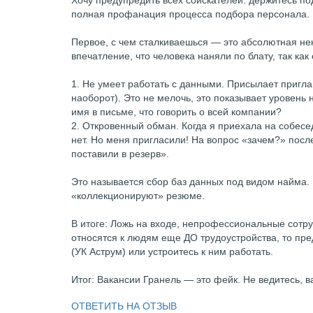
Хочу предупредить всех соискателей: держитесь по
полная профанация процесса подбора персонала.
Первое, с чем сталкиваешься — это абсолютная не
впечатление, что человека наняли по блату, так к
1. Не умеет работать с данными. Присылает пригл
наоборот). Это не мелочь, это показывает уровень 
имя в письме, что говорить о всей компании?
2. Откровенный обман. Когда я приехала на собесед
нет. Но меня пригласили! На вопрос «зачем?» пос
поставили в резерв».
Это называется сбор баз данных под видом найма. В
«коллекционируют» резюме.
В итоге: Ложь на входе, непрофессиональные сотруд
относятся к людям еще ДО трудоустройства, то предс
(УК Аструм) или устроитесь к ним работать.
Итог: Вакансии Гранель — это фейк. Не ведитесь, в
ОТВЕТИТЬ НА ОТЗЫВ