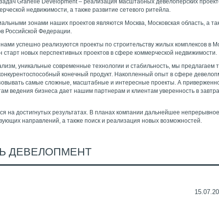
задач Granelle Development – реализация масштабных девелоперских проект
ерческой недвижимости, а также развитие сетевого ритейла.
альными зонами наших проектов являются Москва, Московская область, а та
ов Российской Федерации.
 нами успешно реализуются проекты по строительству жилых комплексов в М
н старт новых перспективных проектов в сфере коммерческой недвижимости.
лизм, уникальные современные технологии и стабильность, мы предлагаем 
конкурентоспособный конечный продукт. Накопленный опыт в сфере девело
зовывать самые сложные, масштабные и интересные проекты. А приверженн
ам ведения бизнеса дает нашим партнерам и клиентам уверенность в завт
ся на достигнутых результатах. В планах компании дальнейшее непрерывно
вующих направлений, а также поиск и реализация новых возможностей.
Ь ДЕВЕЛОПМЕНТ
15.07.20