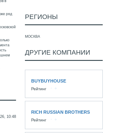
ов в
кже ряд
РЕГИОНЫ
осковской
МОСКВА
только
пмента
ость
ДРУГИЕ КОМПАНИИ
рашнем
е
BUYBUYHOUSE
Рейтинг
RICH RUSSIAN BROTHERS
26, 10:48
Рейтинг