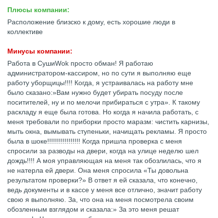
Плюсы компании:
Расположение близско к дому, есть хорошие люди в
коллективе
Минусы компании:
Работа в СушиWok просто обман! Я работаю
администратором-кассиром, но по сути я выполняю еще
работу уборщицы!!!! Когда, я устраивалась на работу мне
было сказано:»Вам нужно будет убирать посуду после
поситителей, ну и по мелочи прибираться с утра». К такому
раскладу я еще была готова. Но когда я начила работать, с
меня требовали по приборки просто маразм: чистить карнизы,
мыть окна, вымывать ступеньки, начищать рекламы. Я просто
была в шоке!!!!!!!!!!!!!!!!! Когда пришла проверка с меня
спросили за разводы на двери, когда на улице неделю шел
дождь!!!! А моя управляющая на меня так обозлилась, что я
не натерла ей двери. Она меня спросила «Ты довольна
результатом проверки?» В ответ я ей сказала, что конечно,
ведь документы и в кассе у меня все отлично, значит работу
свою я выполняю. За, что она на меня посмотрела своим
обозленным взглядом и сказала:» За это меня решат