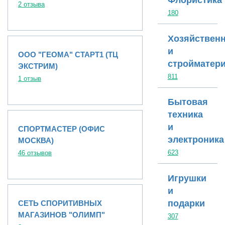
Флористика
2 отзыва
180
Хозяйствен
и
ООО "ГЕОМА" СТАРТ1 (ТЦ
стройматер
ЭКСТРИМ)
811
1 отзыв
Бытовая
техника
и
СПОРТМАСТЕР (ОФИС
электроника
МОСКВА)
623
46 отзывов
Игрушки
и
подарки
СЕТЬ СПОРИТИВНЫХ
МАГАЗИНОВ "ОЛИМП"
307