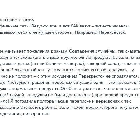
ношение к заказу
ильные сети. Везут-то все, а вот КАК везут – тут есть нюансы.
азывают себя с не лучшей стороны. Например, Перекресток.
не учитывает пожелания к заказу. Совпадения случайны, так сказать
можно только закатить в квартиру, молочные продукты бывали на и
устимых датах ( и они были не «завтра»), завядший салат, «камен
онный заказ двойная : у покупателя только «глаза», а «руки» – у
ично не положит – с этим искушением Перекресток не справляется.
аса). Инструмент решения подобных ситуаций один – это промокод. 
нужны нормальные продукты. Особенно учитывая, что его номинал 
щий случай : продукты не были доставлены ( при полной предоплат
мило! Я потратила полтора часа в переписке и перезвонах с тех
магазине Это залет, ребята. Залет такой, после которого покупател
 доставке, не вернется.