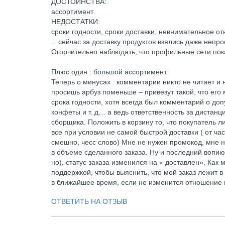
ДОСТОИНСТВА:
ассортимент
НЕДОСТАТКИ:
сроки годности, сроки доставки, невнимательное от
…сейчас за доставку продуктов взялись даже непроф
Огорчительно наблюдать, что профильные сети пок
Плюс один : большой ассортимент.
Теперь о минусах : комментарии никто не читает и 
просишь арбуз поменьше – привезут такой, что его 
срока годности, хотя всегда был комментарий о доп
конфеты и т. д… а ведь ответственность за дистанци
сборщика. Положить в корзину то, что покупатель л
все при условии не самой быстрой доставки ( от ч
смешно, чесс слово) Мне не нужен промокод, мне 
в объеме сделанного заказа. Ну и последний вопию
но), статус заказа изменился на « доставлен». Как 
поддержкой, чтобы выяснить, что мой заказ лежит в 
в ближайшее время, если не изменится отношение к
ОТВЕТИТЬ НА ОТЗЫВ