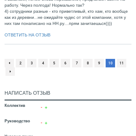
работу. Через полгода! Нормально так?
4) сотрудники разные - кто приветливый, кто хам, кто вообще
как из деревни...не ожидайте чудес от этой компании, хотя у
них там понаписано на НН.ру....прям зачитаешься))))
ОТВЕТИТЬ НА ОТЗЫВ
2
3
4
5
6
7
8
9
10
11
НАПИСАТЬ ОТЗЫВ
Коллектив
Руководство