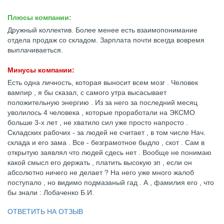
Плюсы компании:
Дружный коллектив. Более менее есть взаимопонимание
отдела продаж со складом. Зарплата почти всегда вовремя
выплачиваеться.
Минусы компании:
Есть одна личность, которая выносит всем мозг . Человек
вампир , я бы сказал, с самого утра высасывает
положительную энергию . Из за него за последний месяц
уволилось 4 человека , которые проработали на ЭКСМО
больше 3-х лет , не хватило сил уже просто напросто .
Складских рабочих - за людей не считает , в том числе Нач.
склада и его зама . Все - безграмотное быдло , скот . Сам в
открытую заявлял что людей сдесь нет . Вообще не понимаю
какой смысл его держать , платить высокую зп , если он
абсолютно ничего не делает ? На него уже много жалоб
поступало , но видимо подмазаный гад . А , фамилия его , что
бы знали : Лобаченко Б.И.
ОТВЕТИТЬ НА ОТЗЫВ