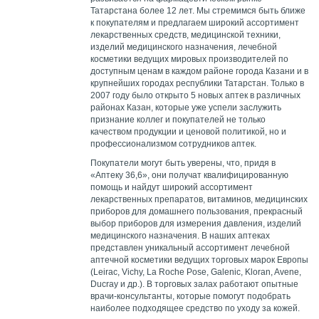
Татарстана более 12 лет. Мы стремимся быть ближе
к покупателям и предлагаем широкий ассортимент
лекарственных средств, медицинской техники,
изделий медицинского назначения, лечебной
косметики ведущих мировых производителей по
доступным ценам в каждом районе города Казани и в
крупнейших городах республики Татарстан. Только в
2007 году было открыто 5 новых аптек в различных
районах Казан, которые уже успели заслужить
признание коллег и покупателей не только
качеством продукции и ценовой политикой, но и
профессионализмом сотрудников аптек.
Покупатели могут быть уверены, что, придя в
«Аптеку 36,6», они получат квалифицированную
помощь и найдут широкий ассортимент
лекарственных препаратов, витаминов, медицинских
приборов для домашнего пользования, прекрасный
выбор приборов для измерения давления, изделий
медицинского назначения. В наших аптеках
представлен уникальный ассортимент лечебной
аптечной косметики ведущих торговых марок Европы
(Leirac, Vichy, La Roche Pose, Galeniс, Kloran, Avene,
Ducray и др.). В торговых залах работают опытные
врачи-консультанты, которые помогут подобрать
наиболее подходящее средство по уходу за кожей.