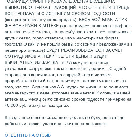
ТОВАРИЩА СКРЫПНИКОВА АЛЕКСЕЯ АЛЕКСЕЕВИЧА
ВЫПИСТИЛО ПРИКАЗ, ГЛАСЯЩИЙ, ЧТО ОТНЫНЕ И ВПРЕДЬ
ВСЕ ПРЕПАРАТЫ С ИСТЕКШИМ СРОКОМ ГОДНОСТИ
(которыеаптека не успела продать), ВЕСЬ БОЙ-БРАК, А ТАК
ЖЕ ВСЕ КРАЖИ В АПТЕКЕ (кто не в курсе, половина шкафов в
аптеках не застеклена, на просьбу застеклить все шкафы как в
других сетях, гордо ответили, что у нас-открытая форма
торговли.О как! И не пошли бы вы со своими предложениями в
пешее эротическое) БУДУТ РЕАЛИЗОВЫВАТЬСЯ ЗА СЧЕТ
СОТРУДНИКОВ АПТЕКИ, Т.Е. ЭТИ ДЕНЬГИ БУДУТ
ВЫЧИТАТЬСЯ ИЗ ЗАРПЛАТЫ!!! А кому не нравится,
уважаемые сотрудники, так мы никого не держим... С одной
стороны оно конечно так, но с другой - если человек
проработал в сети 6 лет, то почему он должен уходить из-за
того, что тов. Скрыпников А.А. мудак по жизни и не понимает
элементарного в деле, которым занимается. К слову, в нашей
аптеке за 1 месяц было списано сроков годности примерно на
40 000 руб. в закупочных ценах.
Выводы после всего сказанного делать не буду, решать где
работать и в каких условиях - личное дело каждого.
ОТВЕТИТЬ НА ОТЗЫВ