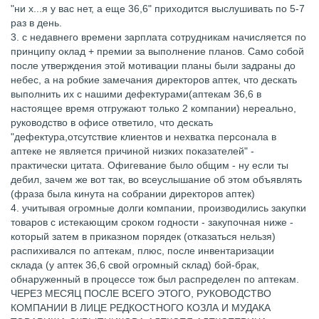
"ни х...я у вас нет, а еще 36,6" приходится выслушивать по 5-7
раз в день.
3. с недавнего времени зарплата сотрудникам начисляется по
принципу оклад + премии за выполнение планов. Само собой
после утверждения этой мотивации планы были задраны до
небес, а на робкие замечания директоров аптек, что дескать
выполнить их с нашими дефектурами(аптекам 36,6 в
настоящее время отгружают только 2 компании) нереально,
руководство в офисе ответило, что дескать
"дефектура,отсутствие клиентов и нехватка персонала в
аптеке не является причиной низких показателей" -
практически цитата. Офигевание было общим - ну если ты
дебил, зачем же вот так, во всеуслышание об этом объявлять
(фраза была кинута на собрании директоров аптек)
4. учитывая огромные долги компании, производились закупки
товаров с истекающим сроком годности - закупочная ниже -
который затем в приказном порядек (отказаться нельзя)
распихивался по аптекам, плюс, после инвентаризации
склада (у аптек 36,6 свой огромный склад) бой-брак,
обнаруженный в процессе тож был распределен по аптекам.
ЧЕРЕЗ МЕСЯЦ ПОСЛЕ ВСЕГО ЭТОГО, РУКОВОДСТВО
КОМПАНИИ В ЛИЦЕ РЕДКОСТНОГО КОЗЛА И МУДАКА