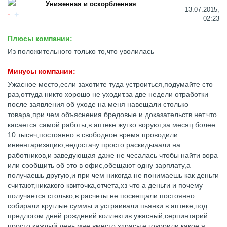
Униженная и оскорбленная
13.07.2015,
02:23
Плюсы компании:
Из положительного только то,что уволилась
Минусы компании:
Ужасное место,если захотите туда устроиться,подумайте сто
раз,оттуда никто хорошо не уходит.за две недели отработки
после заявления об уходе на меня навещали столько
товара,при чем объяснения бредовые и доказательств нет.что
касается самой работы,в аптеке жутко воруют,за месяц более
10 тысяч,постоянно в свободное время проводили
инвентаризацию,недостачу просто раскидыаали на
работников,и заведующая даже не чесалась чтобы найти вора
или сообщить об это в офис,обещают одну зарплату,а
получаешь другую,и при чем никогда не понимаешь как деньги
считают,никакого квиточка,отчета,хз что а деньги и почему
получается столько,в расчеты не посвещали.постоянно
собирали круглые суммы и устраивали пьянки в аптеке,под
предлогом дней рождений.коллектив ужасный,серпинтарий
просто,каждый день мне вместо здрасьте говорили какое я